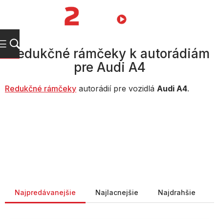
Prejsť
na
NÁKUPN
obsah
KOŠÍK
Redukčné rámčeky k autorádiám
pre Audi A4
Redukčné rámčeky
autorádií pre vozidlá
Audi A4
.
Radenie produktov
Najpredávanejšie
Najlacnejšie
Najdrahšie