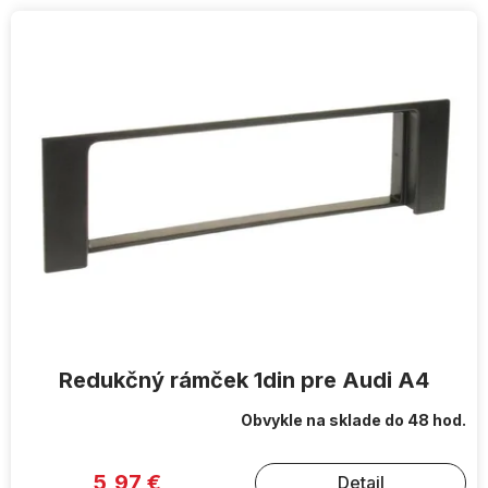
V
ý
p
i
s
p
r
o
d
u
k
t
o
v
Redukčný rámček 1din pre Audi A4
Obvykle na sklade do 48 hod.
Priemerné
hodnotenie
produktu
je
5,97 €
Detail
5,0