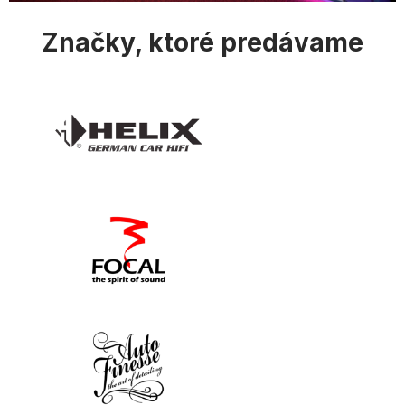
u
Značky, ktoré predávame