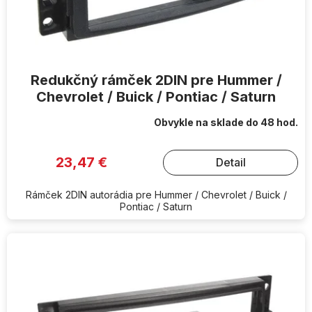
t
o
v
Redukčný rámček 2DIN pre Hummer /
Chevrolet / Buick / Pontiac / Saturn
Obvykle na sklade do 48 hod.
23,47 €
Detail
Rámček 2DIN autorádia pre Hummer / Chevrolet / Buick /
Pontiac / Saturn