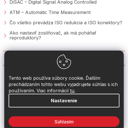
DiSAC – Digital Signal Analog Controlled
ATM – Automatic Time Measurement
Čo všetko prevádza ISO redukcia a ISO konektory?
Ako nastaviť zosilňovač, ak má poháňať
reproduktory?
KONTAKT
info
@
2din.sk
Tento web používa súbory cookie. Ďalším
prechádzaním tohto webu vyjadrujete súhlas s ich
+421 222 205 928
používaním. Viac informácií
tu
.
Nastavenie
Súhlasím
Vytvoril Shoptet