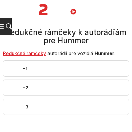
Prejsť
na
NÁKUPN
obsah
KOŠÍK
Redukčné rámčeky k autorádiám
pre Hummer
Redukčné rámčeky
autorádií pre vozidlá
Hummer
.
H1
H2
H3