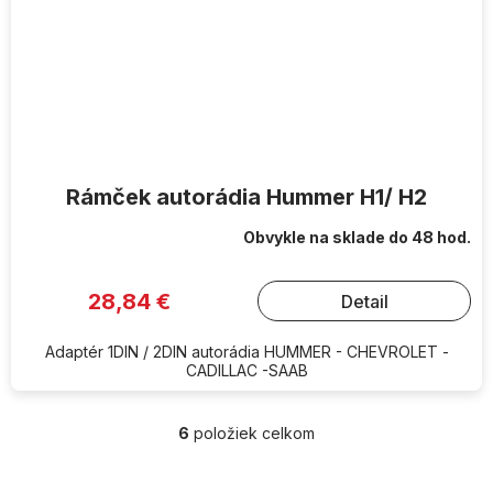
Rámček autorádia Hummer H1/ H2
Obvykle na sklade do 48 hod.
28,84 €
Detail
Adaptér 1DIN / 2DIN autorádia HUMMER - CHEVROLET -
CADILLAC -SAAB
6
položiek celkom
O
v
l
Z