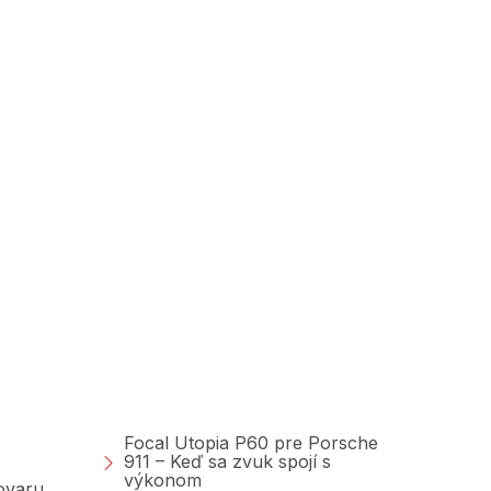
Poradňa &amp;
Blog
Focal Utopia P60 pre Porsche
911 – Keď sa zvuk spojí s
výkonom
tovaru