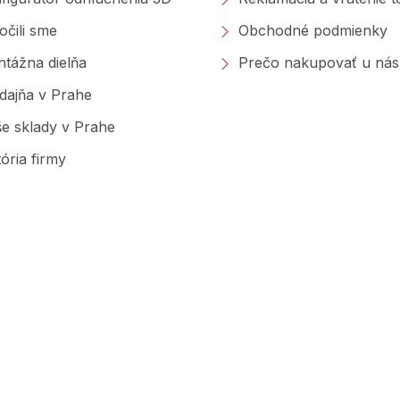
očili sme
Obchodné podmienky
tážna dielňa
Prečo nakupovať u nás
dajňa v Prahe
e sklady v Prahe
tória firmy
Značky, ktoré predávame