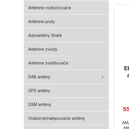
V
Anténne rozbočovače
ý
p
Anténne prúty
i
s
Autoantény Shark
p
r
o
Anténne zvody
d
u
Anténne zosilňovače
E
k
t
DAB antény
o
v
GPS antény
GSM antény
5
Vnútorné/nalepovacie antény
AM/
el