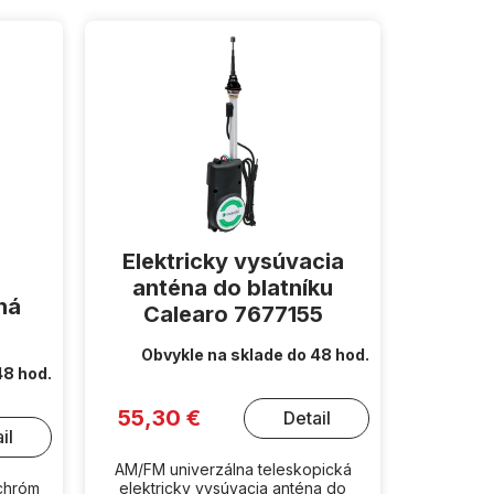
Elektricky vysúvacia
anténa do blatníku
ná
Calearo 7677155
Obvykle na sklade do 48 hod.
48 hod.
55,30 €
Detail
il
AM/FM univerzálna teleskopická
- chróm
elektricky vysúvacia anténa do