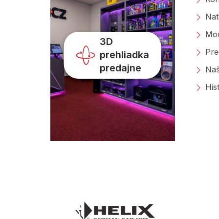
Nat
Mon
3D
Pre
prehliadka
predajne
Naš
His