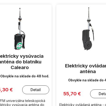
lektricky vysúvacia
anténa do blatníku
Elektricky ovláda
Calearo
anténa
Obvykle na sklade do 48 hod.
Obvykle na sklade do 
5,30 €
Detail
55,70 €
Deta
FM univerzálna teleskopická
ektricky vysúvacia anténa do
Elektricky ovládaná anténa 