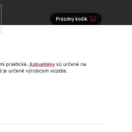
Prázdny košík
NÁKUPNÝ
KOŠÍK
i praktické.
Autoantény
sú určené na
é je určené výrobcom vozidla.