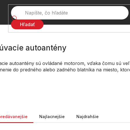
Hľadať
úvacie autoantény
cie autoantény sú ovládané motorom, vďaka čomu sú veľm
nenie do predného alebo zadného blatníka na miesto, ktor
nie produktov
predávanejšie
Najlacnejšie
Najdrahšie