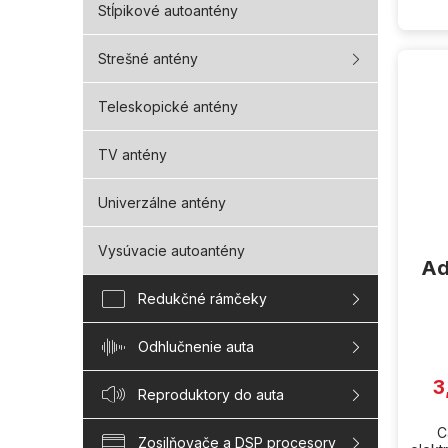
Stĺpikové autoantény
Strešné antény
Teleskopické antény
TV antény
Univerzálne antény
Vysúvacie autoantény
Ad
Redukčné rámčeky
Odhlučnenie auta
3
Reproduktory do auta
C
Zosilňovače a DSP procesory