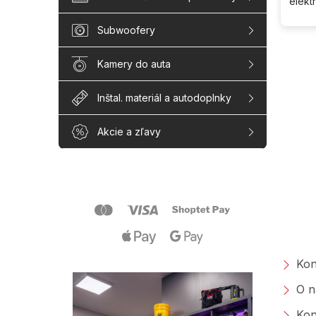
elek
Subwoofery
Kamery do auta
Inštal. materiál a autodoplnky
Akcie a zľavy
Z
á
p
ä
O s
t
i
e
Kon
O n
Kon