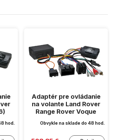
anie
Adaptér pre ovládanie
over
na volante Land Rover
6)
Range Rover Voque
48 hod.
Obvykle na sklade do 48 hod.