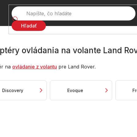
Hľadať
ptéry ovládania na volante Land Ro
ér na
ovládanie z volantu
pre Land Rover.
Discovery
Evoque
F