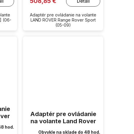
508,85 €
il
Detail
lante
Adaptér pre ovládanie na volante
] (06-
LAND ROVER Range Rover Sport
(05-09)
anie
Adaptér pre ovládanie
over
na volante Land Rover
48 hod.
Obvykle na sklade do 48 hod.