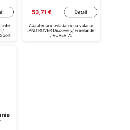
53,71 €
il
Detail
lante
Adaptér pre ovládanie na volante
./
LAND ROVER Discovery/ Freelander
 Sport
/ ROVER 75
anie
W