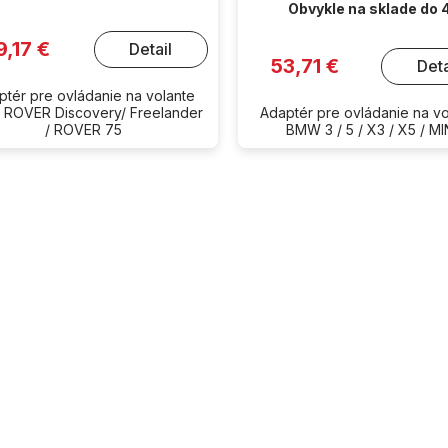
Obvykle na sklade do 
9,17 €
Detail
53,71 €
Deta
ptér pre ovládanie na volante
 ROVER Discovery/ Freelander
Adaptér pre ovládanie na vo
/ ROVER 75
BMW 3 / 5 / X3 / X5 / MI
O
v
l
á
d
a
c
i
e
p
r
v
k
y