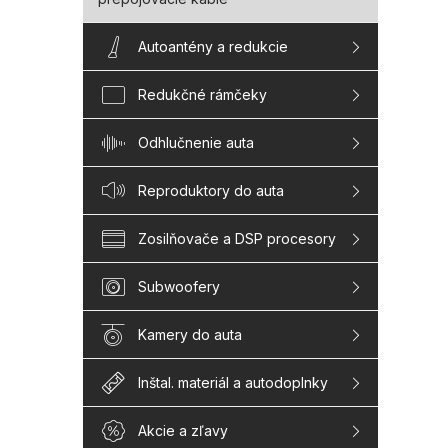
Autoantény a redukcie
Redukčné rámčeky
Odhlučnenie auta
Reproduktory do auta
Zosilňovače a DSP procesory
Subwoofery
Kamery do auta
Inštal. materiál a autodoplnky
Akcie a zľavy