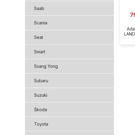
Saab
7
Scania
Ada
LAND
Seat
Smart
Ssang Yong
Subaru
Suzuki
Škoda
Toyota