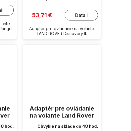
il
53,71 €
Detail
lante
 Range
Adaptér pre ovládanie na volante
LAND ROVER Discovery II.
anie
Adaptér pre ovládanie
over
na volante Land Rover
48 hod.
Obvykle na sklade do 48 hod.