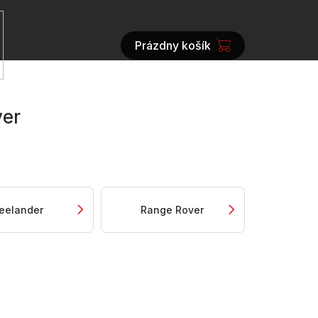
Prázdny košík
NÁKUPNÝ
KOŠÍK
ver
reelander
Range Rover