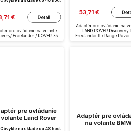
Obvykle na sklade do 48 hod.
53,71 €
Deta
3,71 €
Detail
Adaptér pre ovládanie na vo
ptér pre ovládanie na volante
LAND ROVER Discovery III
overy/ Freelander / ROVER 75
Freelander II. / Range Rover
aptér pre ovládanie
Adaptér pre ovlád
 volante Land Rover
na volante BM
Obvykle na sklade do 48 hod.