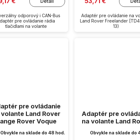
9,17 €
53,71 €
Detail
Deta
verzálny odporový i CAN-Bus
Adaptér pre ovládanie na vo
daptér pre ovládanie rádia
Land Rover Freelander [TD4
tlačidlami na volante
13)
aptér pre ovládanie
 volante Land Rover
Adaptér pre ovlád
ange Rover Voque
na volante Land R
Obvykle na sklade do 48 hod.
Obvykle na sklade do 