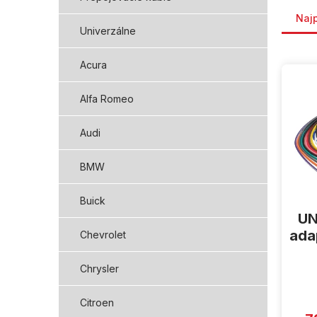
Rade
Naj
Univerzálne
V
Acura
ý
p
Alfa Romeo
i
s
Audi
p
r
BMW
o
d
Buick
u
UN
k
t
ada
Chevrolet
o
v
Chrysler
Citroen