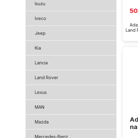
Isuzu
50
Iveco
Ada
Land 
Jeep
Kia
Lancia
Land Rover
Lexus
MAN
Ad
Mazda
na
Mercedes-Benz