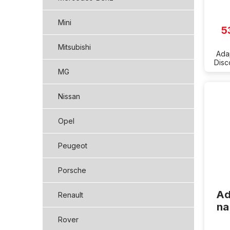
Mini
5
Mitsubishi
Ada
Disc
MG
Nissan
Opel
Peugeot
Porsche
Ad
Renault
na
Rover