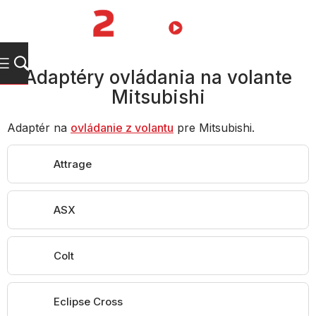
Prejsť
na
NÁKUPN
obsah
KOŠÍK
Adaptéry ovládania na volante
Mitsubishi
Adaptér na
ovládanie z volantu
pre Mitsubishi.
Attrage
ASX
Colt
Eclipse Cross