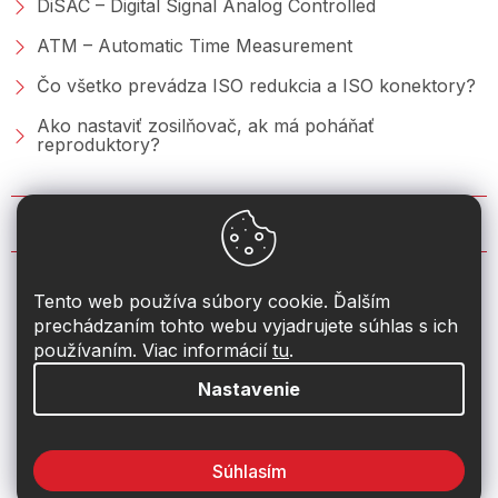
DiSAC – Digital Signal Analog Controlled
ATM – Automatic Time Measurement
Čo všetko prevádza ISO redukcia a ISO konektory?
Ako nastaviť zosilňovač, ak má poháňať
reproduktory?
KONTAKT
info
@
2din.sk
Tento web používa súbory cookie. Ďalším
prechádzaním tohto webu vyjadrujete súhlas s ich
+421 222 205 928
používaním. Viac informácií
tu
.
Nastavenie
Súhlasím
Vytvoril Shoptet