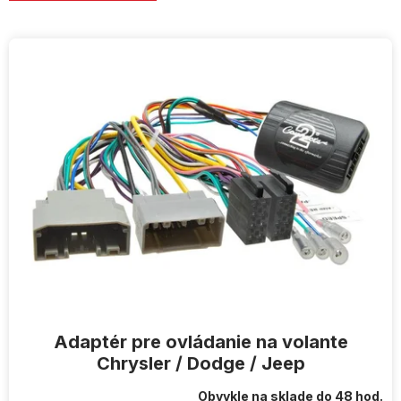
V
ý
p
i
s
p
r
o
d
u
k
t
o
v
Adaptér pre ovládanie na volante
Chrysler / Dodge / Jeep
Obvykle na sklade do 48 hod.