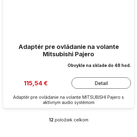
Adaptér pre ovládanie na volante
Mitsubishi Pajero
Obvykle na sklade do 48 hod.
115,54 €
Detail
Adaptér pre ovládanie na volante MITSUBISHI Pajero s
aktívnym audio systémom
12
položiek celkom
O
v
l
Z