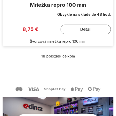
Mriežka repro 100 mm
Obvykle na sklade do 48 hod.
8,75 €
Detail
Švorcová mriežka repro 100 mm
18
položiek celkom
O
v
l
Z
á
á
d
p
a
ä
c
t
i
i
e
e
p
r
v