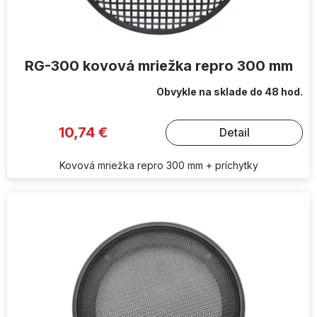
o
v
RG-300 kovová mriežka repro 300 mm
Obvykle na sklade do 48 hod.
10,74 €
Detail
Kovová mriežka repro 300 mm + príchytky