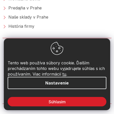
Predajňa v Prahe
Naše sklady v Prahe
História firmy
NAKUPOVANIE
Doprava a platba
Tento web používa súbory cookie. Ďalším
Cenník služieb
prechádzaním tohto webu vyjadrujete súhlas s ich
Reklamácia a vrátenie tovaru
používaním. Viac informácií
tu
.
Obchodné podmienky
Nastavenie
Prečo nakupovať u nás?
Súhlasím
PORADŇA &AMP; BLOG