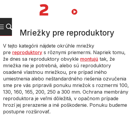
Prejsť
na
NÁKUPN
obsah
KOŠÍK
Mriežky pre reproduktory
V tejto kategórii nájdete okrúhle mriežky
pre
reproduktory
s rôznymi priemermi. Napriek tomu,
že dnes sa reproduktory obvykle
montujú
tak, že
mriežka nie je potrebná, alebo sú reproduktory
osadené vlastnou mriežkou, pre prípad iného
umiestnenia alebo neštandardného riešenia ozvučenia
sme pre vás pripravili ponuku mriežok s rozmermi 100,
130, 160, 165, 200, 250 a 300 mm. Ochrana membrány
reproduktora je veľmi dôležitá, v opačnom prípade
hrozí jej prerazenie a iné poškodenie. Ponuku budeme
postupne rozširovať.