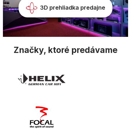
k
y
3D prehliadka predajne
v
ý
p
i
s
u
Značky, ktoré predávame