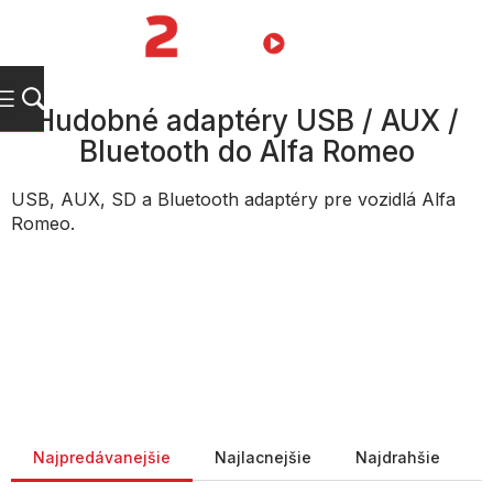
Prejsť
na
NÁKUPN
obsah
KOŠÍK
Hudobné adaptéry USB / AUX /
Bluetooth do Alfa Romeo
USB, AUX, SD a Bluetooth adaptéry pre vozidlá Alfa
Romeo.
Radenie produktov
Najpredávanejšie
Najlacnejšie
Najdrahšie