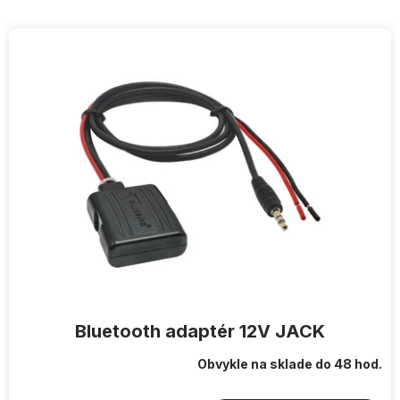
V
ý
p
i
s
p
r
o
d
u
k
t
o
v
Bluetooth adaptér 12V JACK
Obvykle na sklade do 48 hod.