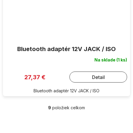
Bluetooth adaptér 12V JACK / ISO
Na sklade
(1 ks)
27,37 €
Detail
Bluetooth adaptér 12V JACK / ISO
9
položiek celkom
O
v
l
Z
á
á
d