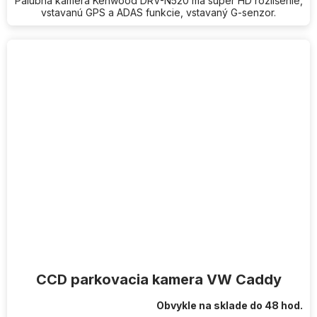
Palubná kamera Kenwood DRV-N520 má super HD rozlíšenie,
vstavanú GPS a ADAS funkcie, vstavaný G-senzor.
CCD parkovacia kamera VW Caddy
Obvykle na sklade do 48 hod.