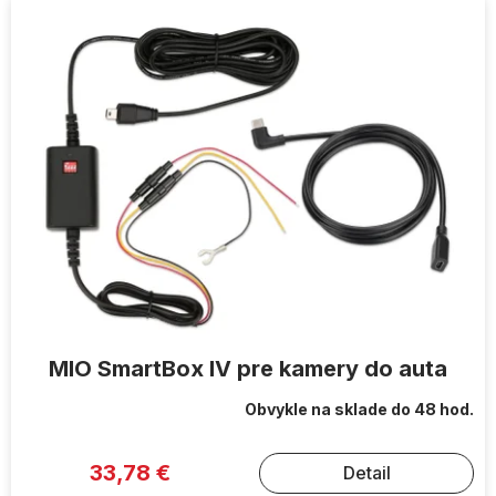
ý
p
i
s
p
r
o
d
u
k
t
o
v
MIO SmartBox IV pre kamery do auta
Obvykle na sklade do 48 hod.
33,78 €
Detail