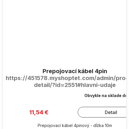
Prepojovací kábel 4pin
https://451578.myshoptet.com/admin/prod
detail/?id=2551#hlavni-udaje
Obvykle na sklade do
11,54 €
Detail
Prepojovací kábel 4pinový - dĺžka 10m