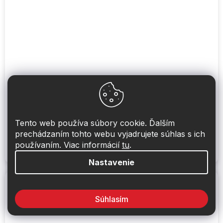
CCD parkovacia kamera Subaru Outback
Obvykle na sklade do 48 hod.
Tento web používa súbory cookie. Ďalším
79,17 €
Detail
prechádzaním tohto webu vyjadrujete súhlas s ich
používaním. Viac informácií
tu
.
SUBARU: Outback IV. [BM BR] (9/2009-2/2015)
Nastavenie
Súhlasím