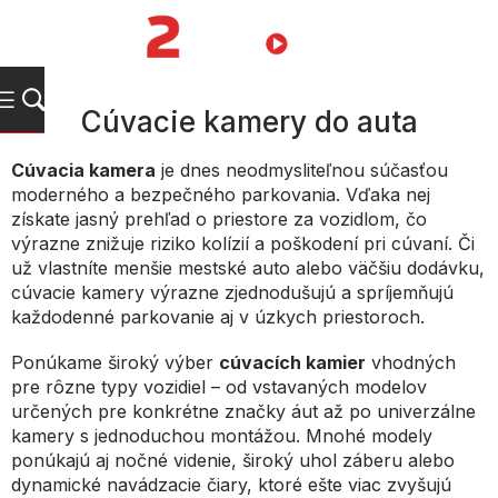
Prejsť
na
NÁKUPN
obsah
KOŠÍK
Cúvacie kamery do auta
Cúvacia kamera
je dnes neodmysliteľnou súčasťou
moderného a bezpečného parkovania. Vďaka nej
získate jasný prehľad o priestore za vozidlom, čo
výrazne znižuje riziko kolízií a poškodení pri cúvaní. Či
už vlastníte menšie mestské auto alebo väčšiu dodávku,
cúvacie kamery výrazne zjednodušujú a spríjemňujú
každodenné parkovanie aj v úzkych priestoroch.
Ponúkame široký výber
cúvacích kamier
vhodných
pre rôzne typy vozidiel – od vstavaných modelov
určených pre konkrétne značky áut až po univerzálne
kamery s jednoduchou montážou. Mnohé modely
ponúkajú aj nočné videnie, široký uhol záberu alebo
dynamické navádzacie čiary, ktoré ešte viac zvyšujú