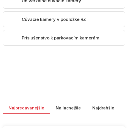
Univerzálne cúvacie kamery
Cúvacie kamery v podložke RZ
Príslušenstvo k parkovacím kamerám
Radenie produktov
Najpredávanejšie
Najlacnejšie
Najdrahšie
V