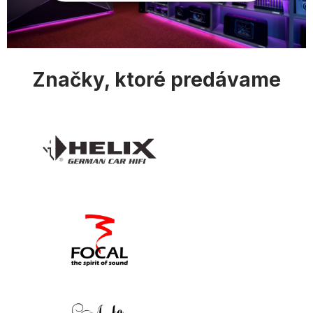
ý
p
i
s
u
Značky, ktoré predávame