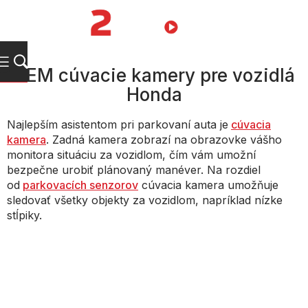
Prejsť
na
NÁKUPN
obsah
KOŠÍK
OEM cúvacie kamery pre vozidlá
Honda
Najlepším asistentom pri parkovaní auta je
cúvacia
kamera
. Zadná kamera zobrazí na obrazovke vášho
monitora situáciu za vozidlom, čím vám umožní
bezpečne urobiť plánovaný manéver. Na rozdiel
od
parkovacích senzorov
cúvacia kamera umožňuje
sledovať všetky objekty za vozidlom, napríklad nízke
stĺpiky.