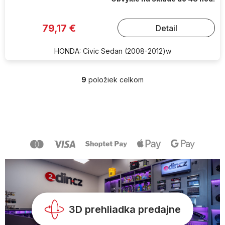
79,17 €
Detail
HONDA: Civic Sedan (2008-2012)w
9
položiek celkom
O
v
l
Z
á
á
d
p
a
ä
c
t
i
i
e
e
p
r
v
k
y
3D prehliadka predajne
v