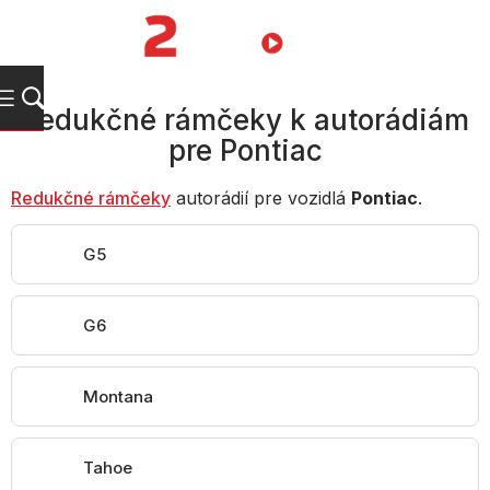
Prejsť
na
NÁKUPN
obsah
KOŠÍK
Redukčné rámčeky k autorádiám
pre Pontiac
Redukčné rámčeky
autorádií pre vozidlá
Pontiac
.
G5
G6
Montana
Tahoe