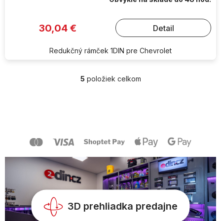
30,04 €
Detail
Redukčný rámček 1DIN pre Chevrolet
5
položiek celkom
O
v
l
Z
á
á
d
p
a
ä
c
t
i
i
e
e
p
r
v
k
y
3D prehliadka predajne
v