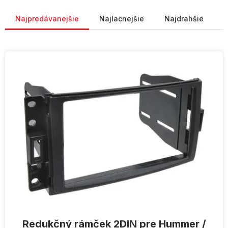
Radenie produktov
Najpredávanejšie
Najlacnejšie
Najdrahšie
V
ý
p
i
s
p
r
o
d
u
k
t
o
v
Redukčný rámček 2DIN pre Hummer /