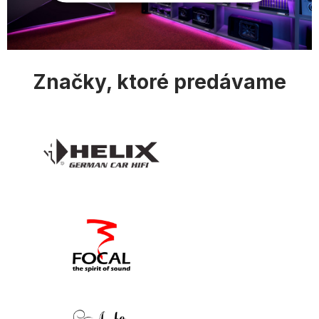
ý
p
i
s
u
Značky, ktoré predávame