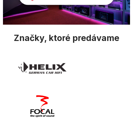
ý
p
i
s
u
Značky, ktoré predávame