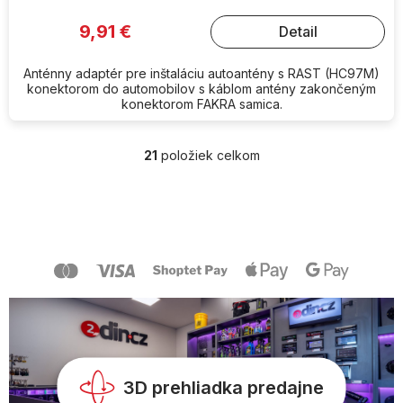
9,91 €
Detail
Anténny adaptér pre inštaláciu autoantény s RAST (HC97M)
konektorom do automobilov s káblom antény zakončeným
konektorom FAKRA samica.
21
položiek celkom
O
v
l
Z
á
á
d
p
a
ä
c
t
i
i
e
e
p
r
v
k
y
3D prehliadka predajne
v