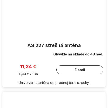
AS 227 strešná anténa
Obvykle na sklade do 48 hod.
11,34 €
Detail
Jednotková
11,34 € / 1 ks
cena:
Univerzálna anténa do prednej časti strechy.