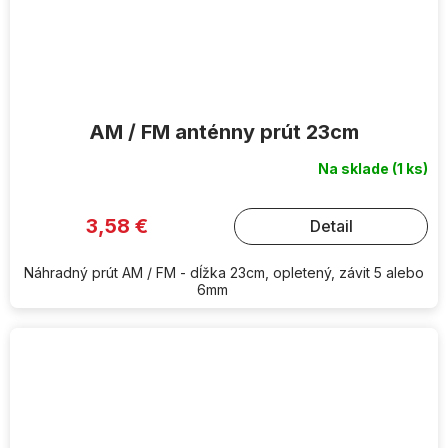
AM / FM anténny prút 23cm
Na sklade
(1 ks)
3,58 €
Detail
Náhradný prút AM / FM - dĺžka 23cm, opletený, závit 5 alebo
6mm