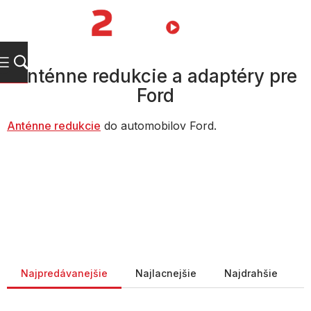
Prejsť
na
NÁKUPN
obsah
KOŠÍK
Anténne redukcie a adaptéry pre
Ford
Anténne redukcie
do automobilov Ford.
Radenie produktov
Najpredávanejšie
Najlacnejšie
Najdrahšie