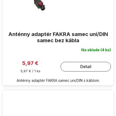
Anténny adaptér FAKRA samec uni/DIN
samec bez kábla
Na sklade
(4 ks)
5,97 €
Detail
Jednotková
5,97 € / 1 ks
cena:
Anténny adaptér FAKRA samec uni/DIN s káblom.