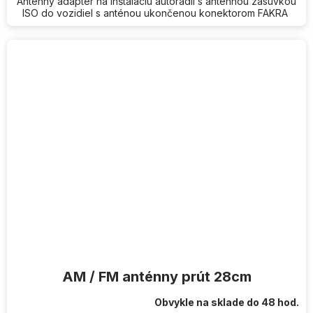
Anténny adaptér na inštaláciu autorádií s anténnou zásuvkou
ISO do vozidiel s anténou ukončenou konektorom FAKRA
AM / FM anténny prút 28cm
Obvykle na sklade do 48 hod.