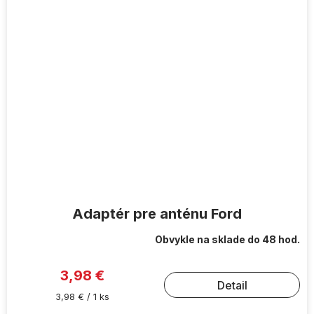
Adaptér pre anténu Ford
Obvykle na sklade do 48 hod.
3,98 €
Detail
Jednotková
3,98 € / 1 ks
cena: