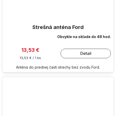
Strešná anténa Ford
Obvykle na sklade do 48 hod.
13,53 €
Detail
Jednotková
13,53 € / 1 ks
cena:
Anténa do prednej časti strechy bez zvodu Ford.