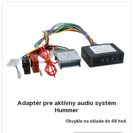
V
ý
p
i
s
p
r
o
d
u
k
t
o
v
Adaptér pre aktívny audio systém
Hummer
Obvykle na sklade do 48 hod.