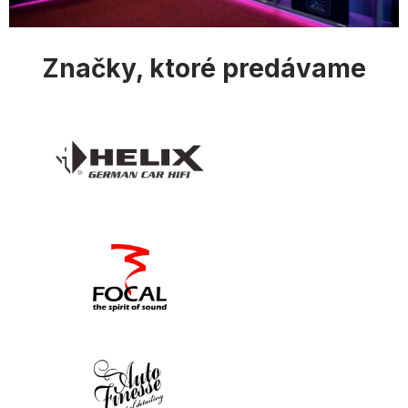
i
s
u
Značky, ktoré predávame