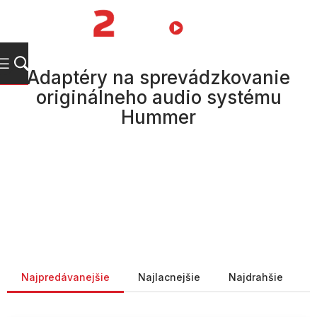
Prejsť
na
NÁKUPN
obsah
KOŠÍK
Adaptéry na sprevádzkovanie
originálneho audio systému
Hummer
Radenie produktov
Najpredávanejšie
Najlacnejšie
Najdrahšie