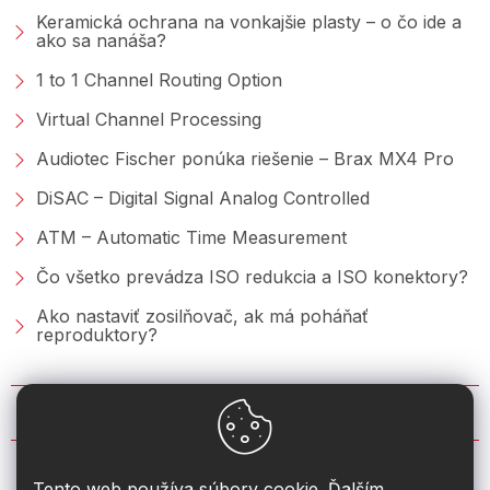
Keramická ochrana na vonkajšie plasty – o čo ide a
ako sa nanáša?
1 to 1 Channel Routing Option
Virtual Channel Processing
Audiotec Fischer ponúka riešenie – Brax MX4 Pro
DiSAC – Digital Signal Analog Controlled
ATM – Automatic Time Measurement
Čo všetko prevádza ISO redukcia a ISO konektory?
Ako nastaviť zosilňovač, ak má poháňať
reproduktory?
KONTAKT
info
@
2din.sk
Tento web používa súbory cookie. Ďalším