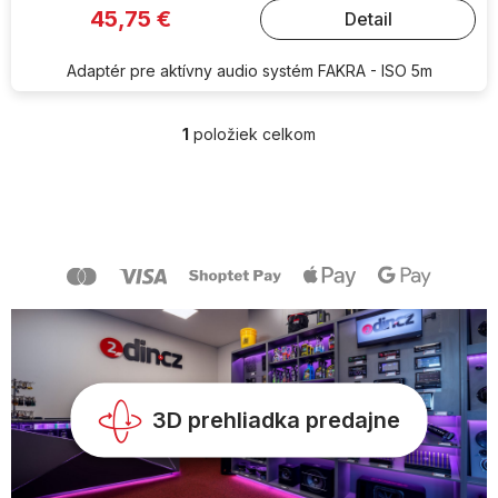
45,75 €
Detail
Adaptér pre aktívny audio systém FAKRA - ISO 5m
1
položiek celkom
O
v
l
Z
á
á
d
p
a
ä
c
t
i
i
e
e
p
r
v
k
y
3D prehliadka predajne
v
ý
p