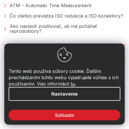
ATM – Automatic Time Measurement
Čo všetko prevádza ISO redukcia a ISO konektory?
Ako nastaviť zosilňovač, ak má poháňať
reproduktory?
KONTAKT
info
@
2din.sk
Tento web používa súbory cookie. Ďalším
prechádzaním tohto webu vyjadrujete súhlas s ich
+421 222 205 928
používaním. Viac informácií
tu
.
Nastavenie
Súhlasím
Vytvoril Shoptet