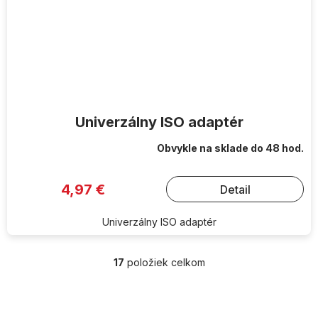
Univerzálny ISO adaptér
Obvykle na sklade do 48 hod.
4,97 €
Detail
Univerzálny ISO adaptér
17
položiek celkom
O
v
l
Z
á
á