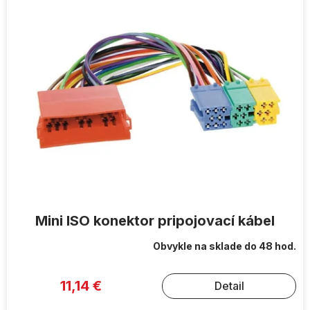
ý
p
i
s
p
r
o
d
u
k
t
o
v
Mini ISO konektor pripojovací kábel
Obvykle na sklade do 48 hod.
11,14 €
Detail