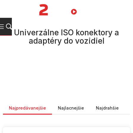
Prejsť
na
NÁKUPN
obsah
KOŠÍK
Univerzálne ISO konektory a
adaptéry do vozidiel
Radenie produktov
Najpredávanejšie
Najlacnejšie
Najdrahšie
V