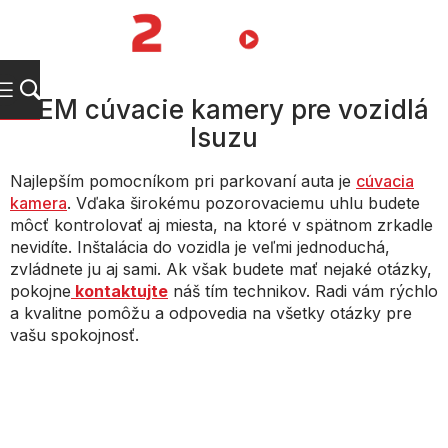
Prejsť
na
NÁKUPN
obsah
KOŠÍK
OEM cúvacie kamery pre vozidlá
Isuzu
Najlepším pomocníkom pri parkovaní auta je
cúvacia
kamera
. Vďaka širokému pozorovaciemu uhlu budete
môcť kontrolovať aj miesta, na ktoré v spätnom zrkadle
nevidíte. Inštalácia do vozidla je veľmi jednoduchá,
zvládnete ju aj sami. Ak však budete mať nejaké otázky,
pokojne
kontaktujte
náš tím technikov. Radi vám rýchlo
a kvalitne pomôžu a odpovedia na všetky otázky pre
vašu spokojnosť.