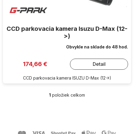
o
v
CCD parkovacia kamera Isuzu D-Max (12-
>)
Obvykle na sklade do 48 hod.
174,66 €
Detail
CCD parkovacia kamera ISUZU D-Max (12->)
1
položiek celkom
O
v
l
Z
á
á
d
p
a
ä
c