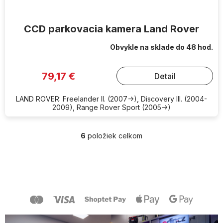
CCD parkovacia kamera Land Rover
Obvykle na sklade do 48 hod.
79,17 €
Detail
LAND ROVER: Freelander II. (2007->), Discovery III. (2004-
2009), Range Rover Sport (2005->)
6
položiek celkom
O
v
l
Z
á
á
d
p
a
ä
c
t
i
i
e