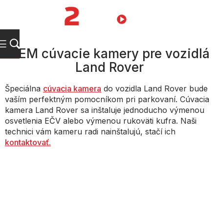
Prejsť
na
NÁKUPN
obsah
KOŠÍK
OEM cúvacie kamery pre vozidlá
Land Rover
Špeciálna
cúvacia kamera
do vozidla Land Rover bude
vaším perfektným pomocníkom pri parkovaní. Cúvacia
kamera Land Rover sa inštaluje jednoducho výmenou
osvetlenia EČV alebo výmenou rukoväti kufra. Naši
technici vám kameru radi nainštalujú, stačí ich
kontaktovať.