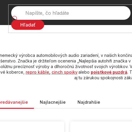
Hľadať
 nemecký výrobca automobilových audio zariadení, v našich konči
lušenstvo. Značka je držiteľom ocenenia „Najlepšia autohifi značka
olútnu precíznosť výroby a dlhoročnú životnosť svojich výrobkov. V
ové koberce,
repro káble
,
cinch spojky
alebo
poistkové puzdrá
. 
aj tu zárukou spokojnosti zák
nie produktov
predávanejšie
Najlacnejšie
Najdrahšie