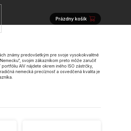
Prázdny košík
NÁKUPNÝ
KOŠÍK
nách známy predovšetkým pre svoje vysokokvalitné
 v Nemecku“, svojim zákazníkom preto môže zaručiť
 portfóliu AIV nájdete okrem iného ISO zástrčky,
Tradičná nemecká precíznosť a osvedčená kvalita je
azníka.