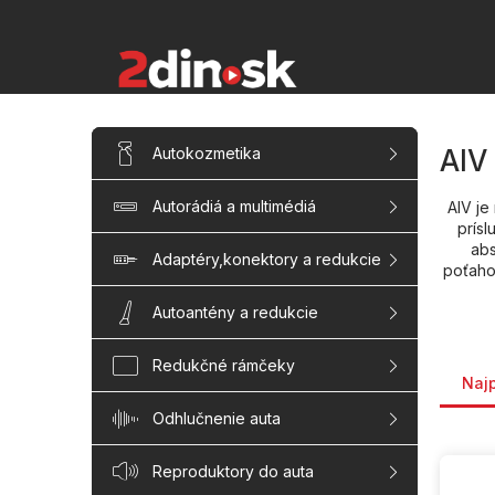
Prejsť
na
obsah
B
Preskočiť
Autokozmetika
AIV
kategórie
o
č
Autorádiá a multimédiá
AIV je
n
prís
ý
abs
p
Adaptéry,konektory a redukcie
poťah
a
n
Autoantény a redukcie
e
Rade
l
Redukčné rámčeky
Naj
Odhlučnenie auta
V
Reproduktory do auta
ý