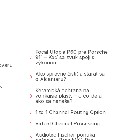
Poradňa &amp;
Blog
Focal Utopia P60 pre Porsche
911 – Keď sa zvuk spojí s
výkonom
tovaru
Ako správne čistiť a starať sa
o Alcantaru?
?
Keramická ochrana na
vonkajšie plasty – o čo ide a
ako sa nanáša?
1 to 1 Channel Routing Option
Virtual Channel Processing
Audiotec Fischer ponúka
riešenie – Brax MX4 Pro