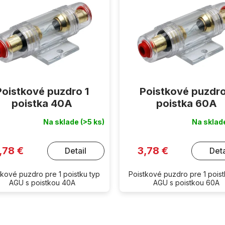
Poistkové puzdro 1
Poistkové puzdro
poistka 40A
poistka 60A
Na sklade
(>5 ks)
Na skla
erné
tenie
ktu
,78 €
3,78 €
Detail
Deta
ičiek.
tkové puzdro pre 1 poistku typ
Poistkové puzdro pre 1 poist
AGU s poistkou 40A
AGU s poistkou 60A
O
v