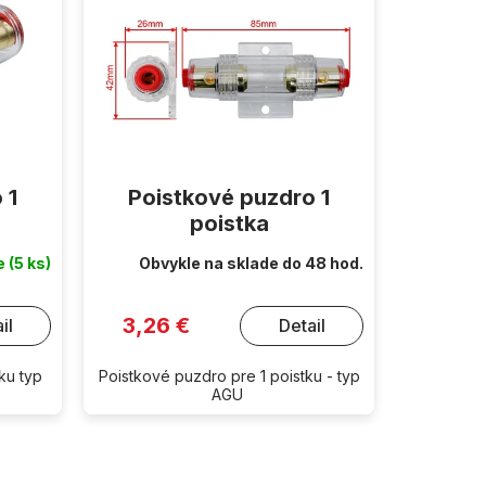
 1
Poistkové puzdro 1
poistka
de
(5 ks)
Obvykle na sklade do 48 hod.
3,26 €
il
Detail
ku typ
Poistkové puzdro pre 1 poistku - typ
AGU