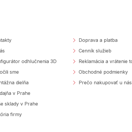
l
á
d
a
poločnosti
Nakupovanie
c
i
e
takty
Doprava a platba
p
r
ás
Cenník služieb
v
k
figurátor odhlučnenia 3D
Reklamácia a vrátenie 
y
v
očili sme
Obchodné podmienky
ý
p
tážna dielňa
Prečo nakupovať u nás
i
s
dajňa v Prahe
u
e sklady v Prahe
tória firmy