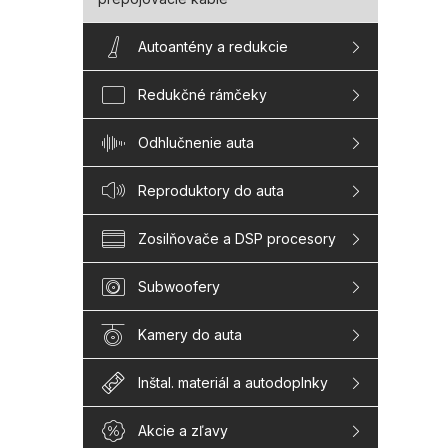
Autoantény a redukcie
Redukčné rámčeky
Odhlučnenie auta
Reproduktory do auta
Zosilňovače a DSP procesory
Subwoofery
Kamery do auta
Inštal. materiál a autodoplnky
Akcie a zľavy