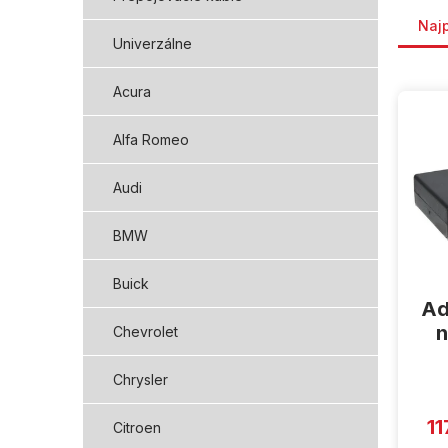
Rade
Naj
Univerzálne
V
Acura
ý
p
Alfa Romeo
i
s
Audi
p
r
BMW
o
d
Buick
u
Ad
k
t
n
Chevrolet
o
v
Chrysler
11
Citroen