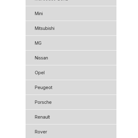
Mini
Mitsubishi
MG
Nissan
Opel
Peugeot
Porsche
Renault
Rover