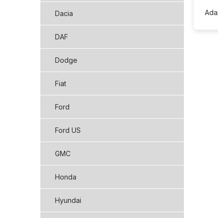
Ada
Dacia
DAF
Dodge
Fiat
Ford
Ford US
GMC
Honda
Hyundai