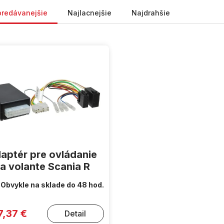
nie produktov
predávanejšie
Najlacnejšie
Najdrahšie
aptér pre ovládanie
a volante Scania R
Obvykle na sklade do 48 hod.
7,37 €
Detail