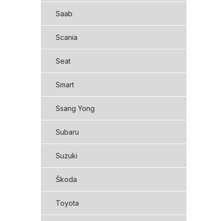
Saab
Scania
Seat
Smart
Ssang Yong
Subaru
Suzuki
Škoda
Toyota