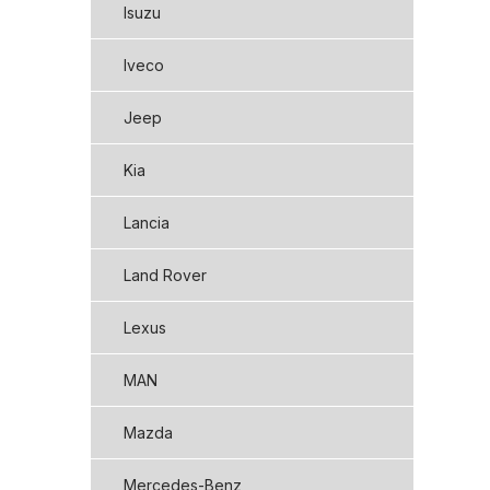
Isuzu
Iveco
Jeep
Kia
Lancia
Land Rover
Lexus
MAN
Mazda
Mercedes-Benz