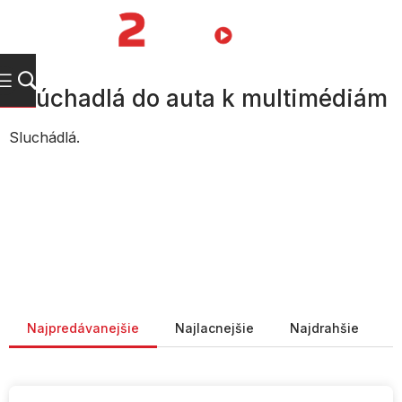
Prejsť
na
NÁKUPN
obsah
KOŠÍK
Slúchadlá do auta k multimédiám
Sluchádlá.
Radenie produktov
Najpredávanejšie
Najlacnejšie
Najdrahšie
V