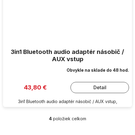
3in1 Bluetooth audio adaptér násobič /
AUX vstup
Obvykle na sklade do 48 hod.
43,80 €
Detail
3in1 Bluetooth audio adaptér násobič / AUX vstup,
4
položiek celkom
O
v
l
Z