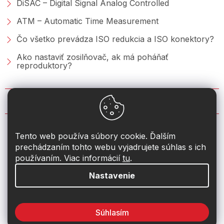
DiSAC – Digital Signal Analog Controlled
ATM – Automatic Time Measurement
Čo všetko prevádza ISO redukcia a ISO konektory?
Ako nastaviť zosilňovač, ak má poháňať
reproduktory?
KONTAKT
info
@
2din.sk
Tento web používa súbory cookie. Ďalším
prechádzaním tohto webu vyjadrujete súhlas s ich
+421 222 205 928
používaním. Viac informácií
tu
.
Nastavenie
Súhlasím
Vytvoril Shoptet