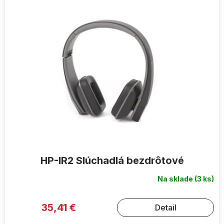
ý
p
i
s
p
r
o
d
u
k
t
o
v
HP-IR2 Slúchadlá bezdrôtové
Na sklade
(3 ks)
35,41 €
Detail