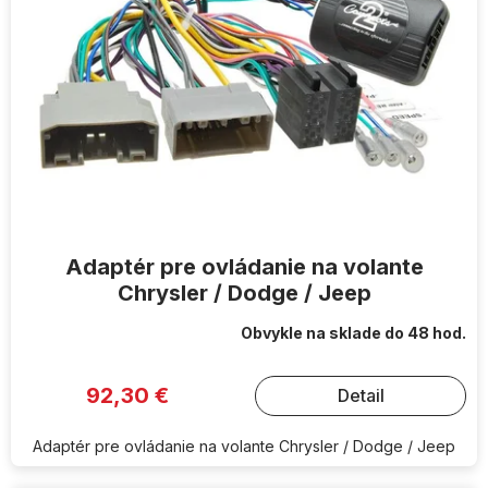
p
r
o
d
u
k
t
o
v
Adaptér pre ovládanie na volante
Chrysler / Dodge / Jeep
Obvykle na sklade do 48 hod.
92,30 €
Detail
Adaptér pre ovládanie na volante Chrysler / Dodge / Jeep