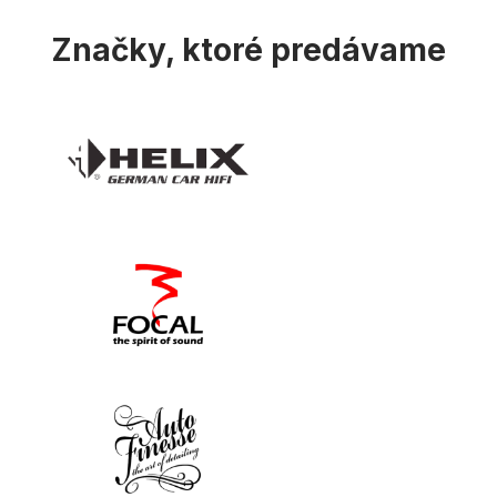
u
Značky, ktoré predávame