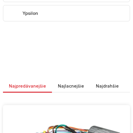
Ypsilon
Radenie produktov
Najpredávanejšie
Najlacnejšie
Najdrahšie
V
ý
p
i
s