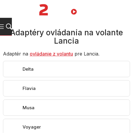
Prejsť
na
NÁKUPN
obsah
KOŠÍK
Adaptéry ovládania na volante
Lancia
Adaptér na
ovládanie z volantu
pre Lancia.
Delta
Flavia
Musa
Voyager