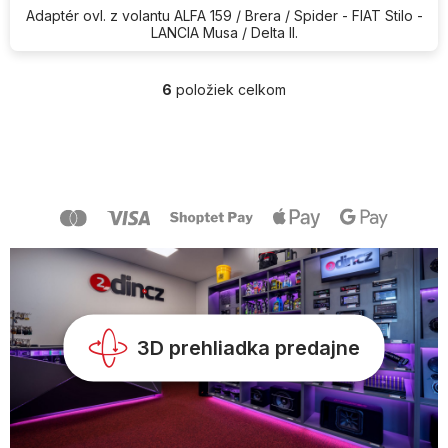
Adaptér ovl. z volantu ALFA 159 / Brera / Spider - FIAT Stilo -
LANCIA Musa / Delta II.
6
položiek celkom
O
v
l
Z
á
á
d
p
a
ä
c
t
i
i
e
e
p
r
v
k
y
3D prehliadka predajne
v
ý
p
i
s