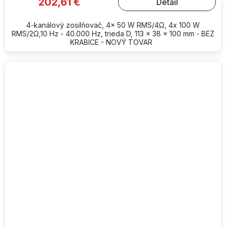
202,61 €
Detail
5,0
z
5
hviezdičiek.
4-kanálový zosilňovač, 4x 50 W RMS/4Ω, 4x 100 W
RMS/2Ω,10 Hz - 40.000 Hz, trieda D, 113 x 38 x 100 mm - BEZ
KRABICE - NOVÝ TOVAR