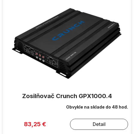
ý
p
i
s
p
r
o
d
u
k
t
o
v
Zosilňovač Crunch GPX1000.4
Obvykle na sklade do 48 hod.
83,25 €
Detail