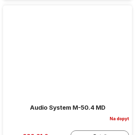
Audio System M-50.4 MD
Na dopyt
Priemerné
hodnotenie
produktu
je