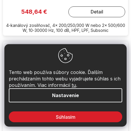
548,64 €
Detail
4-kanálový zosilňovač, 4x 200/250/300 W nebo 2x 500/600
W, 10-30000 Hz, 100 dB, HPF, LPF, Subsonic
Tento web používa súbory cookie. Ďalším
prechádzaním tohto webu vyjadrujete súhlas s ich
používaním. Viac informácií
tu
.
Nastavenie
Súhlasím