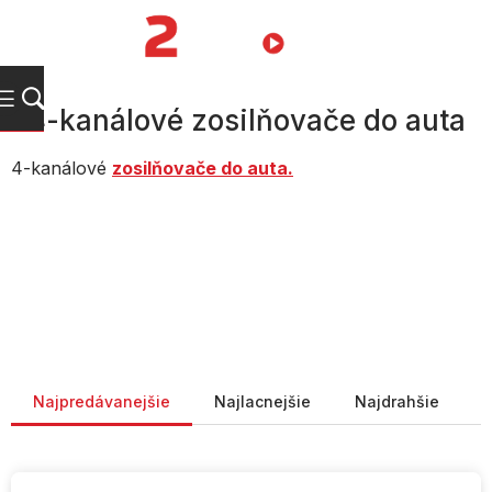
Prejsť
na
NÁKUPN
obsah
KOŠÍK
4-kanálové zosilňovače do auta
4-kanálové
zosilňovače do auta.
Radenie produktov
Najpredávanejšie
Najlacnejšie
Najdrahšie
V