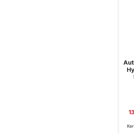
Aut
Hy
1
Ker