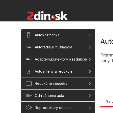
Prejsť
na
obsah
B
Preskočiť
Autokozmetika
kategórie
o
Aut
č
Autorádiá a multimédiá
n
ý
Pripra
p
Adaptéry,konektory a redukcie
ceny, 
a
n
Autoantény a redukcie
e
l
Redukčné rámčeky
Rade
Odhlučnenie auta
Naj
Reproduktory do auta