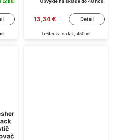
de
(2 ks)
Obvykle na sklade do 48 hod.
13,34 €
il
Detail
 ml
Leštenka na lak, 450 ml
esher
lack
tič
covač