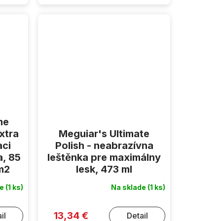
me
xtra
Meguiar's Ultimate
aci
Polish - neabrazívna
a, 85
leštěnka pre maximálny
/m2
lesk, 473 ml
de
(1 ks)
Na sklade
(1 ks)
13,34 €
il
Detail