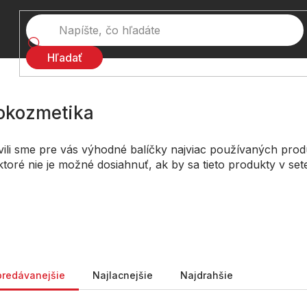
Hľadať
okozmetika
vili sme pre vás výhodné balíčky najviac používaných prod
ktoré nie je možné dosiahnuť, ak by sa tieto produkty v sete
nie produktov
predávanejšie
Najlacnejšie
Najdrahšie