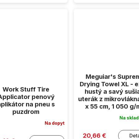
Meguiar's Supre
Drying Towel XL - e
Work Stuff Tire
hustý a savý suši
Applicator penový
uterák z mikrovlákn
aplikátor na pneu s
x 55 cm, 1 050 g
puzdrom
Na skla
Na dopyt
20,66 €
Deta