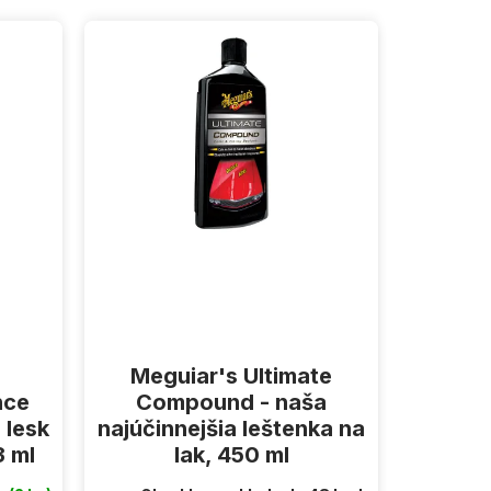
Meguiar's Ultimate
nce
Compound - naša
 lesk
najúčinnejšia leštenka na
3 ml
lak, 450 ml