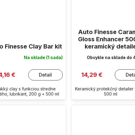
Auto Finesse Cara
Gloss Enhancer 50
o Finesse Clay Bar kit
keramický detail
Na sklade
(1 sada)
Obvykle na sklade do 
4,16 €
14,29 €
Detail
Deta
kký clay s funkciou stredne
Keramický protekčný detailer 
ého, lubrikant, 200 g + 500 ml
500 ml