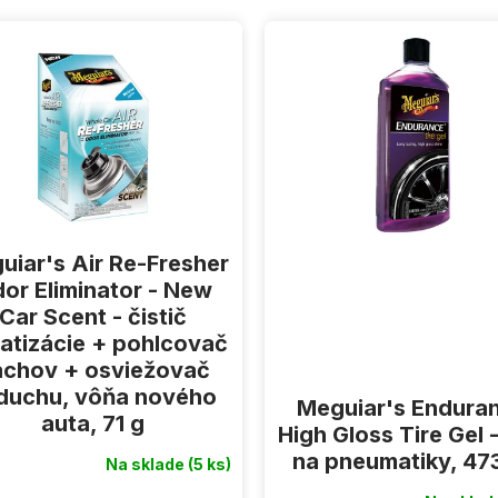
uiar's Air Re-Fresher
or Eliminator - New
Car Scent - čistič
matizácie + pohlcovač
achov + osviežovač
duchu, vôňa nového
Meguiar's Endura
auta, 71 g
High Gloss Tire Gel -
na pneumatiky, 47
Na sklade
(5 ks)