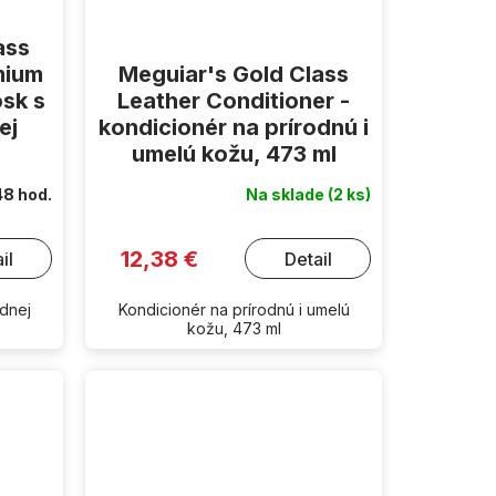
ass
mium
Meguiar's Gold Class
osk s
Leather Conditioner -
ej
kondicionér na prírodnú i
umelú kožu, 473 ml
48 hod.
Na sklade
(2 ks)
12,38 €
il
Detail
dnej
Kondicionér na prírodnú i umelú
kožu, 473 ml