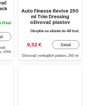
vač
ack
Auto Finesse Revive 250
ml Trim Dressing
oživovač plastov
de
(3 ks)
Obvykle na sklade do 48 hod.
il
9,52 €
Detail
ovač
u, vôňa
Oživovač vonkajších plastov, 250 ml