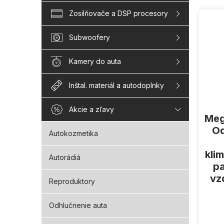
V
Zosilňovače a DSP procesory
ý
p
Subwoofery
i
s
Kamery do auta
p
r
o
Inštal. materiál a autodoplnky
d
u
Akcie a zľavy
Meg
k
t
Od
Autokozmetika
o
v
kli
Autorádiá
p
vz
Reproduktory
Odhlučnenie auta