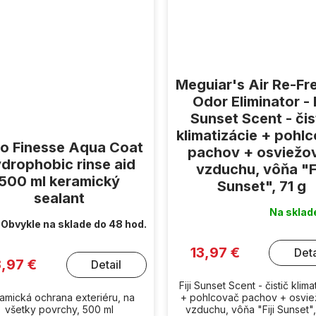
Meguiar's Air Re-Fr
Odor Eliminator - F
Sunset Scent - čis
klimatizácie + pohl
o Finesse Aqua Coat
pachov + osviežo
drophobic rinse aid
vzduchu, vôňa "Fi
500 ml keramický
Sunset", 71 g
sealant
Na skla
Obvykle na sklade do 48 hod.
13,97 €
Deta
3,97 €
Detail
Fiji Sunset Scent - čistič klima
amická ochrana exteriéru, na
+ pohlcovač pachov + osvi
všetky povrchy, 500 ml
vzduchu, vôňa "Fiji Sunset",