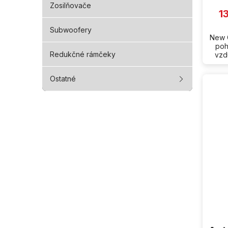
Zosilňovače
1
Subwoofery
New C
poh
Redukčné rámčeky
vzd
Ostatné