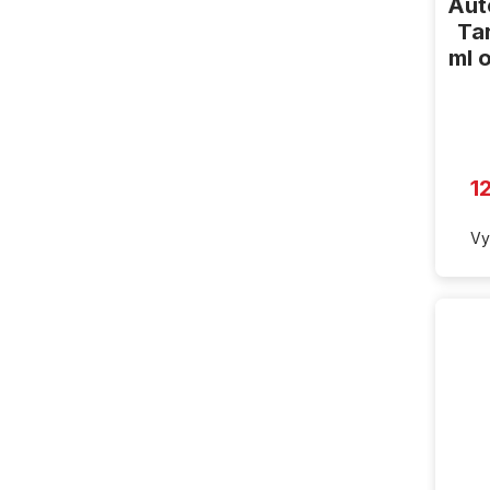
Aut
Ta
ml 
1
Vy