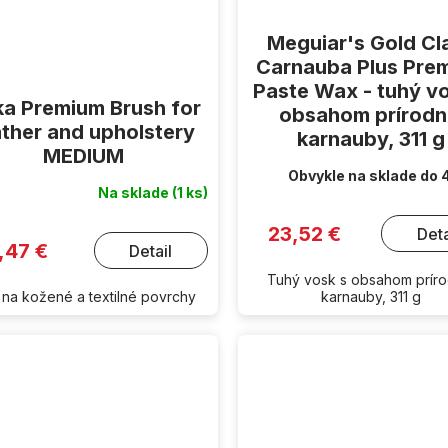
Meguiar's Gold Cl
Carnauba Plus Pre
Paste Wax - tuhý v
a Premium Brush for
obsahom prírodn
ather and upholstery
karnauby, 311 g
MEDIUM
Obvykle na sklade do 
Na sklade
(1 ks)
23,52 €
Deta
,47 €
Detail
Tuhý vosk s obsahom príro
 na kožené a textilné povrchy
karnauby, 311 g