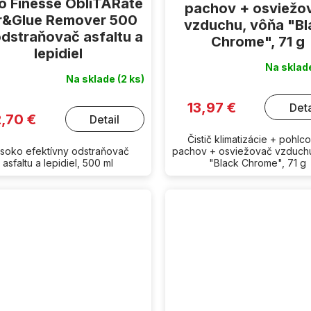
o Finesse ObliTARate
pachov + osviežo
r&Glue Remover 500
vzduchu, vôňa "Bl
odstraňovač asfaltu a
Chrome", 71 g
lepidiel
Na skla
Na sklade
(2 ks)
13,97 €
Deta
2,70 €
Detail
Čistič klimatizácie + pohlc
soko efektívny odstraňovač
pachov + osviežovač vzduch
asfaltu a lepidiel, 500 ml
"Black Chrome", 71 g