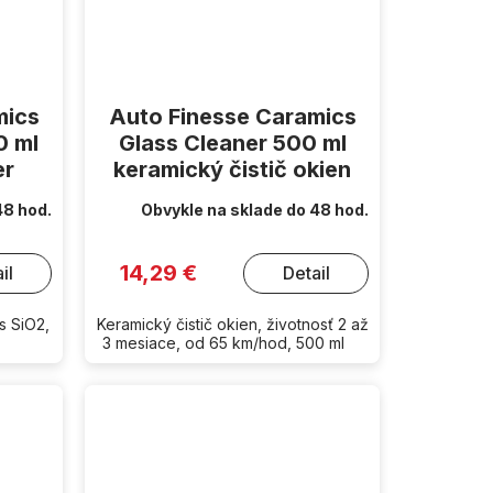
mics
Auto Finesse Caramics
0 ml
Glass Cleaner 500 ml
er
keramický čistič okien
48 hod.
Obvykle na sklade do 48 hod.
14,29 €
il
Detail
s SiO2,
Keramický čistič okien, životnosť 2 až
3 mesiace, od 65 km/hod, 500 ml