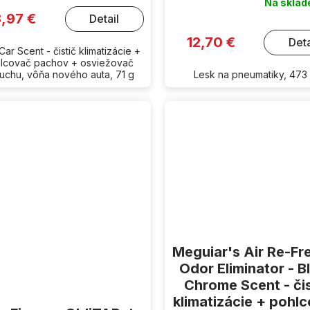
Na skla
3,97 €
Detail
12,70 €
Deta
ar Scent - čistič klimatizácie +
lcovač pachov + osviežovač
uchu, vôňa nového auta, 71 g
Lesk na pneumatiky, 473
Meguiar's Air Re-Fr
Odor Eliminator - B
Chrome Scent - čis
klimatizácie + pohl