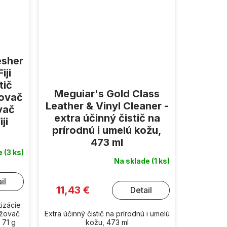
esher
iji
tič
Meguiar's Gold Class
covač
Leather & Vinyl Cleaner -
vač
extra účinný čistič na
ji
prírodnú i umelú kožu,
473 ml
de
(3 ks)
Na sklade
(1 ks)
il
11,43 €
Detail
tizácie
ežovač
Extra účinný čistič na prírodnú i umelú
 71 g
kožu, 473 ml