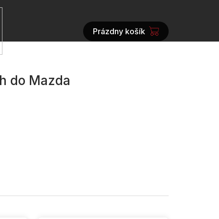
Prázdny košík
NÁKUPNÝ
KOŠÍK
th do Mazda