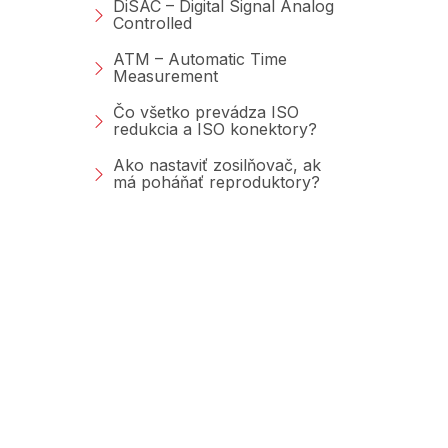
DiSAC – Digital Signal Analog
Controlled
ATM – Automatic Time
Measurement
Čo všetko prevádza ISO
redukcia a ISO konektory?
Ako nastaviť zosilňovač, ak
má poháňať reproduktory?