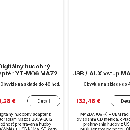
Digitálny hudobný
aptér YT-M06 MAZ2
USB / AUX vstup M
Obvykle na sklade do 48 hod.
Obvykle na sklade do 
9,28 €
132,48 €
Detail
Deta
igitálny hudobný adaptér k
MAZDA (09->) - OEM rádi
torádiám Mazda 2009-2012.
ovládaním CD meniča, ovlá
ožnosť prehrávania hudby
prehrávania hudby z U
/WMA) z USB kľúča, SD karty
príslušenstva pomocou 