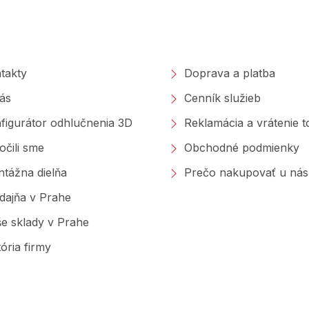
poločnosti
Nakupovanie
takty
Doprava a platba
ás
Cenník služieb
figurátor odhlučnenia 3D
Reklamácia a vrátenie 
očili sme
Obchodné podmienky
tážna dielňa
Prečo nakupovať u nás
dajňa v Prahe
e sklady v Prahe
tória firmy