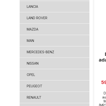
LANCIA
LAND ROVER
MAZDA
MAN
MERCEDES-BENZ
ad
NISSAN
OPEL
5
PEUGEOT
D
au
RENAULT
M
(MP3