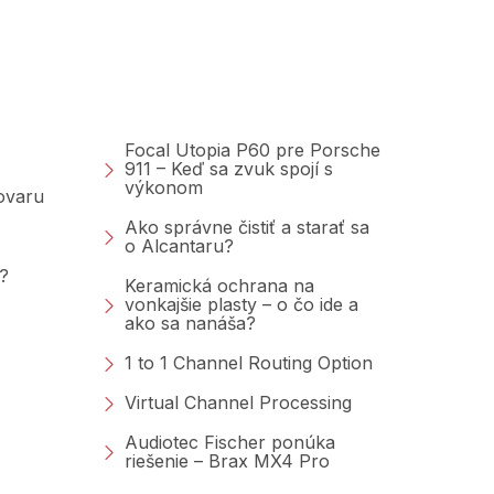
Poradňa &amp;
Blog
Focal Utopia P60 pre Porsche
911 – Keď sa zvuk spojí s
výkonom
tovaru
Ako správne čistiť a starať sa
o Alcantaru?
?
Keramická ochrana na
vonkajšie plasty – o čo ide a
ako sa nanáša?
1 to 1 Channel Routing Option
Virtual Channel Processing
Audiotec Fischer ponúka
riešenie – Brax MX4 Pro