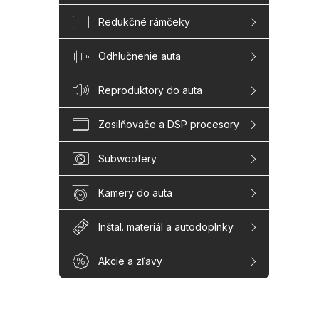
Redukčné rámčeky
Odhlučnenie auta
Reproduktory do auta
Zosilňovače a DSP procesory
Subwoofery
Kamery do auta
Inštal. materiál a autodoplnky
Akcie a zľavy
Z
á