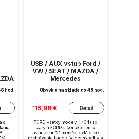
USB / AUX vstup Ford /
VW / SEAT / MAZDA /
AZDA
Mercedes
48 hod.
Obvykle na sklade do 48 hod.
118,96 €
il
Detail
á s
FORD všetky modely (->04) so
danie
starým FORD s konektorom a
SB
ovládaním CD meniča, ovládanie
OEM
prehrávanie hudby (výber skladby a