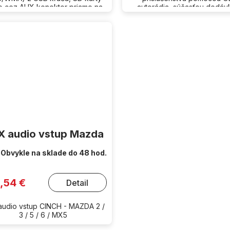
o cez AUX konektor priamo na
autorádia, súčasťou dodáv
autorádiu.
predlžovací kábel USB a 
 audio vstup Mazda
Obvykle na sklade do 48 hod.
1,54 €
Detail
udio vstup CINCH - MAZDA 2 /
3 / 5 / 6 / MX5