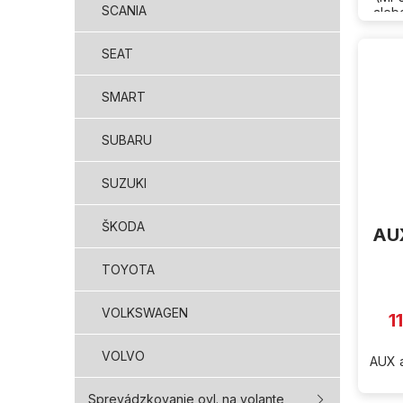
SCANIA
aleb
SEAT
SMART
SUBARU
SUZUKI
ŠKODA
AUX
TOYOTA
VOLKSWAGEN
1
VOLVO
AUX a
Sprevádzkovanie ovl. na volante