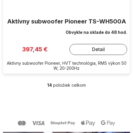
Aktívny subwoofer Pioneer TS-WH500A
Obvykle na sklade do 48 hod.
397,45 €
Detail
Aktívny subwoofer Pioneer, HVT technológia, RMS výkon 50
W, 20-200Hz
14
položiek celkom
O
v
l
Z
á
á
d
p
a
ä
c
t
i
i
e