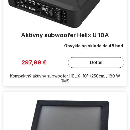
k
t
o
v
Aktívny subwoofer Helix U 10A
Obvykle na sklade do 48 hod.
297,99 €
Detail
Kompaktný aktívny subwoofer HELIX, 10" (250cm), 180 W
RMS