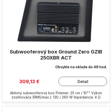
Subwooferový box Ground Zero GZIB
250XBR ACT
Obvykle na sklade do 48 hod.
309,13 €
Detail
Aktívny subwooferový box Priemer: 25 cm / 10"" Výkon
zosilňovača (RMS/max.): 130 / 260 W Impedancia: 4 Ω