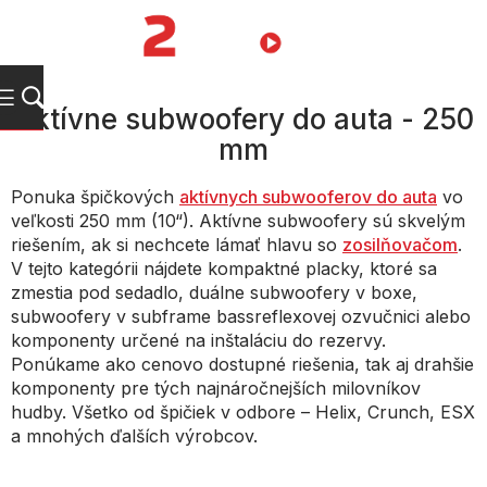
Prejsť
na
NÁKUPN
obsah
KOŠÍK
Aktívne subwoofery do auta - 250
mm
Ponuka špičkových
aktívnych subwooferov do auta
vo
veľkosti 250 mm (10“). Aktívne subwoofery sú skvelým
riešením, ak si nechcete lámať hlavu so
zosilňovačom
.
V tejto kategórii nájdete kompaktné placky, ktoré sa
zmestia pod sedadlo, duálne subwoofery v boxe,
subwoofery v subframe bassreflexovej ozvučnici alebo
komponenty určené na inštaláciu do rezervy.
Ponúkame ako cenovo dostupné riešenia, tak aj drahšie
komponenty pre tých najnáročnejších milovníkov
hudby. Všetko od špičiek v odbore – Helix, Crunch, ESX
a mnohých ďalších výrobcov.