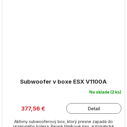
Subwoofer v boxe ESX V1100A
Na sklade
(2 ks)
377,56 €
Detail
Aktívny subwooferový box, ktorý presne zapadá do
rezervného kolesa. Pevné hliníkové šasi, automatické