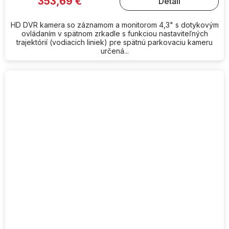
353,69 €
Detail
HD DVR kamera so záznamom a monitorom 4,3" s dotykovým
ovládaním v spätnom zrkadle s funkciou nastaviteľných
trajektórií (vodiacich liniek) pre spätnú parkovaciu kameru
určená...