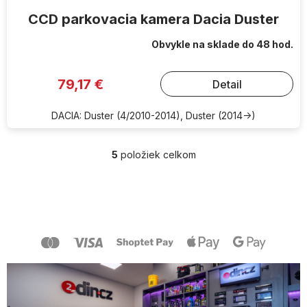
CCD parkovacia kamera Dacia Duster
Obvykle na sklade do 48 hod.
79,17 €
Detail
DACIA: Duster (4/2010-2014), Duster (2014->)
5
položiek celkom
O
v
l
Z
á
á
d
p
a
ä
c
t
i
i
e
e
p
r
v