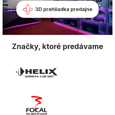
k
y
3D prehliadka predajne
v
ý
p
i
s
u
Značky, ktoré predávame