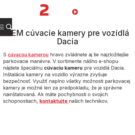
Prejsť
na
NÁKUPN
obsah
KOŠÍK
OEM cúvacie kamery pre vozidlá
Dacia
S
cúvacou kamerou
hravo zvládnete aj tie najzložitejšie
parkovacie manévre. V sortimente nášho e-shopu
nájdete špeciálnu
cúvaciu kameru
pre vozidlá Dacia.
Inštalácia kamery na vozidlo výrazne zvyšuje
bezpečnosť. Využiť naplno všetky možnosti parkovacej
kamery je možné len za predpokladu, že je správne
nainštalovaná. Ak máte pochybnosti o svojich
schopnostiach,
kontaktujte
našich technikov.