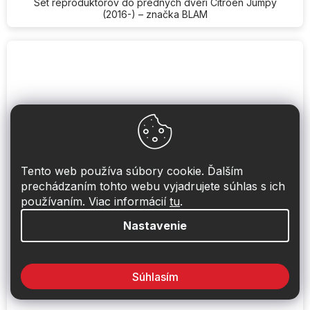
Set reproduktorov do predných dverí Citroen Jumpy
(2016-) – značka BLAM
Tento web používa súbory cookie. Ďalším
prechádzaním tohto webu vyjadrujete súhlas s ich
používaním. Viac informácií
tu
.
Nastavenie
Predné reproduktory do Citroen Jumpy
Súhlasím
(2007-2016) - MTX Audio