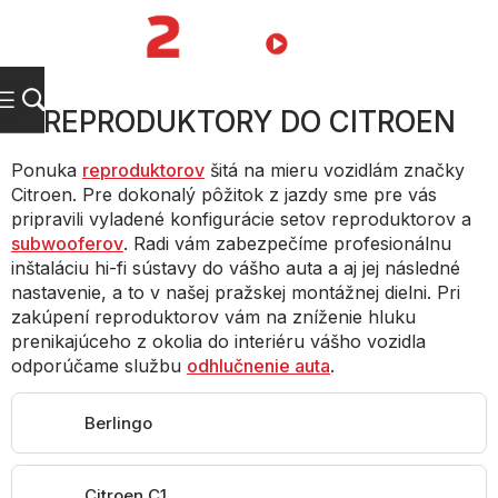
Prejsť
na
NÁKUPN
obsah
KOŠÍK
REPRODUKTORY DO CITROEN
Ponuka
reproduktorov
šitá na mieru vozidlám značky
Citroen. Pre dokonalý pôžitok z jazdy sme pre vás
pripravili vyladené konfigurácie setov reproduktorov a
subwooferov
. Radi vám zabezpečíme profesionálnu
inštaláciu hi-fi sústavy do vášho auta a aj jej následné
nastavenie, a to v našej pražskej montážnej dielni. Pri
zakúpení reproduktorov vám na zníženie hluku
prenikajúceho z okolia do interiéru vášho vozidla
odporúčame službu
odhlučnenie auta
.
Berlingo
Citroen C1