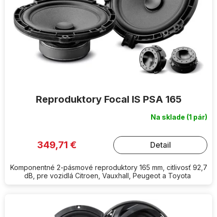
o
d
u
k
t
o
v
Reproduktory Focal IS PSA 165
Na sklade
(1 pár)
349,71 €
Detail
Komponentné 2-pásmové reproduktory 165 mm, citlivosť 92,7
dB, pre vozidlá Citroen, Vauxhall, Peugeot a Toyota