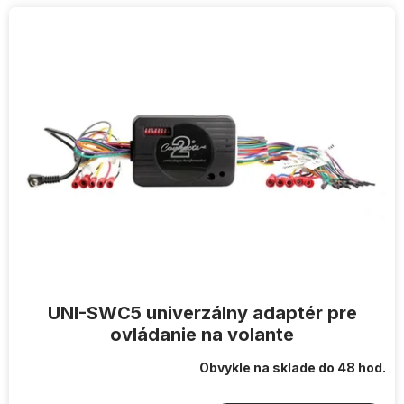
V
ý
p
i
s
p
r
o
d
u
k
t
o
v
UNI-SWC5 univerzálny adaptér pre
ovládanie na volante
Obvykle na sklade do 48 hod.