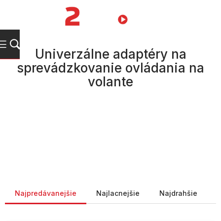
Prejsť
na
NÁKUPN
obsah
KOŠÍK
Univerzálne adaptéry na
sprevádzkovanie ovládania na
volante
Radenie produktov
Najpredávanejšie
Najlacnejšie
Najdrahšie