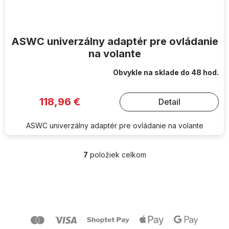
ASWC univerzálny adaptér pre ovládanie
na volante
Obvykle na sklade do 48 hod.
118,96 €
Detail
ASWC univerzálny adaptér pre ovládanie na volante
7
položiek celkom
O
v
l
Z
á
á
d
p
a
ä
c
t
i