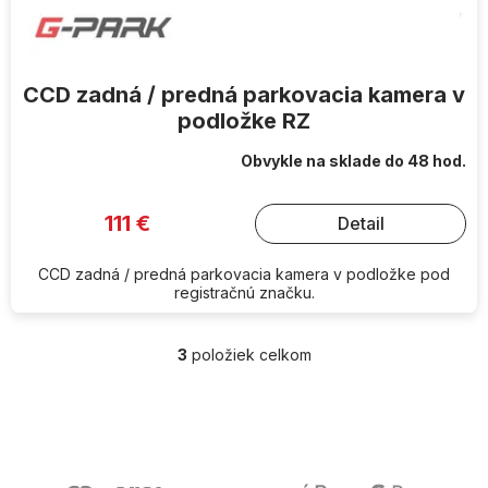
CCD zadná / predná parkovacia kamera v
podložke RZ
Obvykle na sklade do 48 hod.
111 €
Detail
CCD zadná / predná parkovacia kamera v podložke pod
registračnú značku.
3
položiek celkom
O
v
l
Z
á
á
d
p
a
ä
c