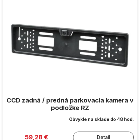
ý
p
i
s
p
r
o
d
u
k
t
o
v
CCD zadná / predná parkovacia kamera v
podložke RZ
Obvykle na sklade do 48 hod.
59,28 €
Detail