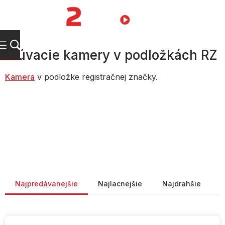
Prejsť
na
NÁKUPN
obsah
KOŠÍK
Cúvacie kamery v podložkách RZ
Kamera
v podložke registračnej značky.
Radenie produktov
Najpredávanejšie
Najlacnejšie
Najdrahšie
V