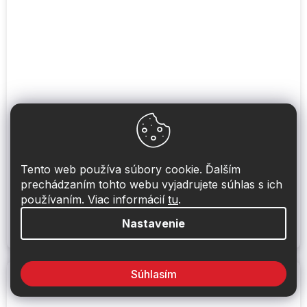
Priehradka do 2DIN adaptérov autorádií
Na sklade
(1 ks)
Tento web používa súbory cookie. Ďalším
prechádzaním tohto webu vyjadrujete súhlas s ich
používaním. Viac informácií
tu
.
6,76 €
Detail
Nastavenie
Priehradka do 2DIN adaptérov autorádií
Súhlasím