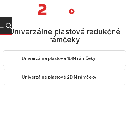
Prejsť
na
NÁKUPN
obsah
KOŠÍK
Univerzálne plastové redukčné
rámčeky
Univerzálne plastové 1DIN rámčeky
Univerzálne plastové 2DIN rámčeky