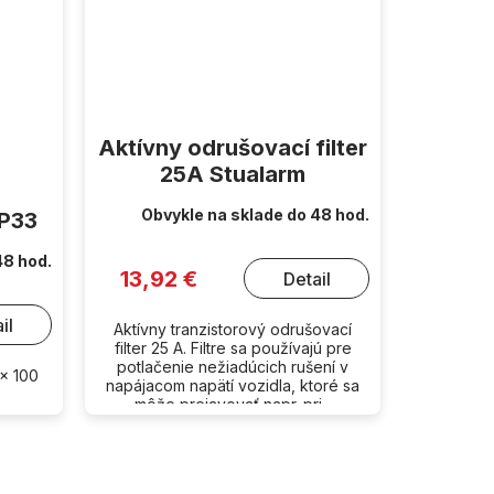
Aktívny odrušovací filter
25A Stualarm
Obvykle na sklade do 48 hod.
AP33
48 hod.
13,92 €
Detail
il
Aktívny tranzistorový odrušovací
filter 25 A. Filtre sa používajú pre
potlačenie nežiadúcich rušení v
 x 100
napájacom napätí vozidla, ktoré sa
môže prejavovať napr. pri...