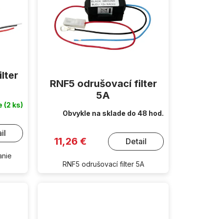
lter
RNF5 odrušovací filter
5A
de
(2 ks)
Obvykle na sklade do 48 hod.
il
11,26 €
Detail
anie
RNF5 odrušovací filter 5A