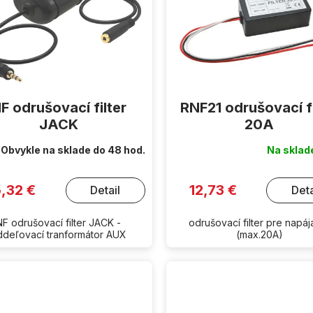
F odrušovací filter
RNF21 odrušovací fi
JACK
20A
Obvykle na sklade do 48 hod.
Na skla
5,32 €
12,73 €
Detail
Deta
NF odrušovací filter JACK -
odrušovací filter pre napáj
ddeľovací tranformátor AUX
(max.20A)