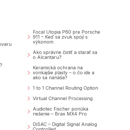
Poradňa &amp;
Blog
Focal Utopia P60 pre Porsche
911 – Keď sa zvuk spojí s
výkonom
tovaru
Ako správne čistiť a starať sa
o Alcantaru?
?
Keramická ochrana na
vonkajšie plasty – o čo ide a
ako sa nanáša?
1 to 1 Channel Routing Option
Virtual Channel Processing
Audiotec Fischer ponúka
riešenie – Brax MX4 Pro
DiSAC – Digital Signal Analog
Controlled