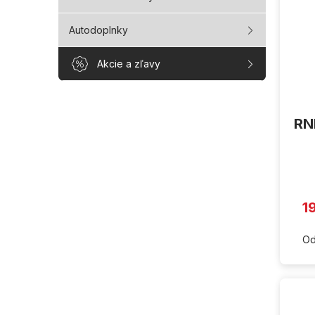
Autodoplnky
Akcie a zľavy
RNF
1
Od