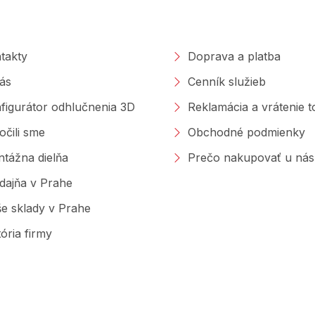
a
poločnosti
Nakupovanie
c
i
e
takty
Doprava a platba
p
r
ás
Cenník služieb
v
k
figurátor odhlučnenia 3D
Reklamácia a vrátenie 
y
v
očili sme
Obchodné podmienky
ý
p
tážna dielňa
Prečo nakupovať u nás
i
s
dajňa v Prahe
u
e sklady v Prahe
tória firmy