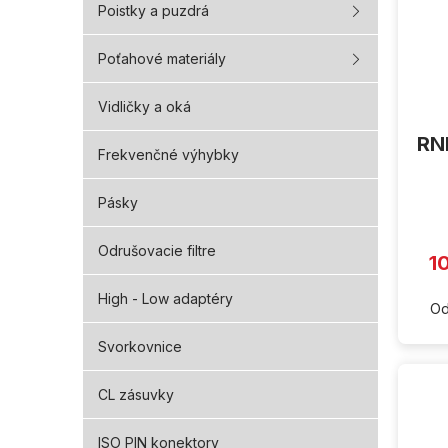
Poistky a puzdrá
Poťahové materiály
Vidličky a oká
RNF
Frekvenčné výhybky
Pásky
Odrušovacie filtre
1
High - Low adaptéry
Od
Svorkovnice
CL zásuvky
ISO PIN konektory