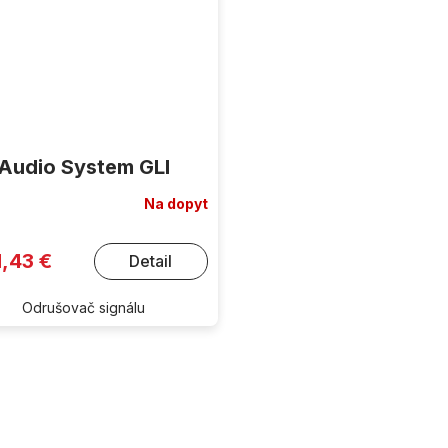
Audio System GLI
Na dopyt
1,43 €
Detail
Odrušovač signálu
O
v
l
á
d