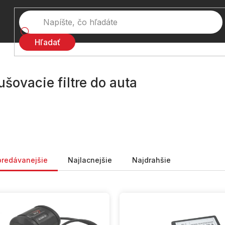
Hľadať
šovacie filtre do auta
nie produktov
predávanejšie
Najlacnejšie
Najdrahšie