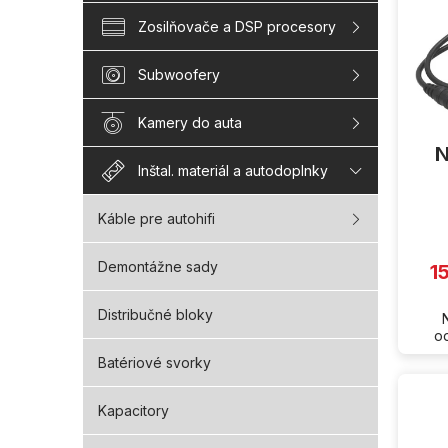
i
s
Zosilňovače a DSP procesory
p
r
Subwoofery
o
d
Kamery do auta
u
N
k
Inštal. materiál a autodoplnky
t
o
v
Káble pre autohifi
Demontážne sady
1
Distribučné bloky
o
Batériové svorky
Kapacitory