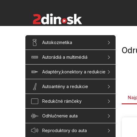
Prejsť
na
obsah
B
Preskočiť
Autokozmetika
kategórie
o
Odru
č
Autorádiá a multimédiá
n
ý
p
Adaptéry,konektory a redukcie
a
n
Autoantény a redukcie
Rade
e
Naj
l
Redukčné rámčeky
Odhlučnenie auta
V
ý
p
Reproduktory do auta