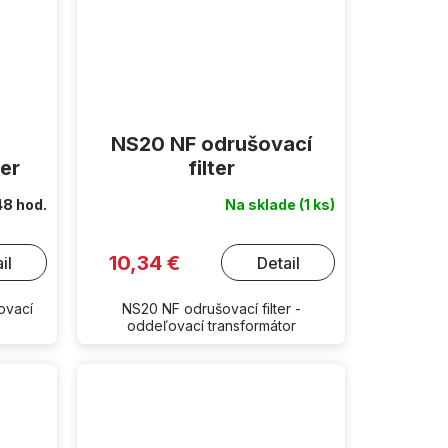
NS20 NF odrušovací
ter
filter
48 hod.
Na sklade
(1 ks)
10,34 €
il
Detail
ľovací
NS20 NF odrušovací filter -
oddeľovací transformátor