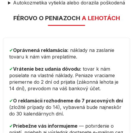
Autokozmetika vytiekla alebo dorazila poškodená
FÉROVO O PENIAZOCH
A LEHOTÁCH
✔︎
Oprávnená reklamácia:
náklady na zaslanie
tovaru k nám vám preplatíme.
✔︎
Vrátenie bez udania dôvodu:
tovar k nám
posielate na vlastné náklady. Peniaze vraciame
priemerne do 2 dní od prijatia (zákonná lehota je
14 dní), prevodom na váš bankový účet.
✔︎
O reklamácii rozhodneme do 7 pracovných dní
(zložité prípady do 14), vybavená bude najneskôr
do 30 kalendárnych dní.
✔︎
Priebežne vás informujeme
— potvrdenie o
prijatí, priebeh aj výsledok dostanete e-mailom cez