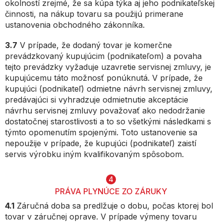
okolností zrejmé, že sa kúpa týka aj jeho podnikateľskej
činnosti, na nákup tovaru sa použijú primerane
ustanovenia obchodného zákonníka.
3.7
V prípade, že dodaný tovar je komerčne
prevádzkovaný kupujúcim (podnikateľom) a povaha
tejto prevádzky vyžaduje uzavretie servisnej zmluvy, je
kupujúcemu táto možnosť ponúknutá. V prípade, že
kupujúci (podnikateľ) odmietne návrh servisnej zmluvy,
predávajúci si vyhradzuje odmietnutie akceptácie
návrhu servisnej zmluvy považovať ako nedodržanie
dostatočnej starostlivosti a to so všetkými následkami s
týmto opomenutím spojenými. Toto ustanovenie sa
nepoužije v prípade, že kupujúci (podnikateľ) zaistí
servis výrobku iným kvalifikovaným spôsobom.
4
PRÁVA PLYNÚCE ZO ZÁRUKY
4.1
Záručná doba sa predlžuje o dobu, počas ktorej bol
tovar v záručnej oprave. V prípade výmeny tovaru