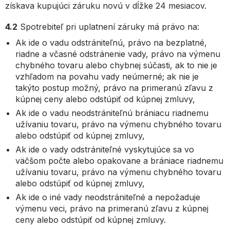
získava kupujúci záruku novú v dĺžke 24 mesiacov.
4.2
Spotrebiteľ pri uplatnení záruky má právo na:
Ak ide o vadu odstrániteľnú, právo na bezplatné,
riadne a včasné odstránenie vady, právo na výmenu
chybného tovaru alebo chybnej súčasti, ak to nie je
vzhľadom na povahu vady neúmerné; ak nie je
takýto postup možný, právo na primeranú zľavu z
kúpnej ceny alebo odstúpiť od kúpnej zmluvy,
Ak ide o vadu neodstrániteľnú brániacu riadnemu
užívaniu tovaru, právo na výmenu chybného tovaru
alebo odstúpiť od kúpnej zmluvy,
Ak ide o vady odstrániteľné vyskytujúce sa vo
väčšom počte alebo opakovane a brániace riadnemu
užívaniu tovaru, právo na výmenu chybného tovaru
alebo odstúpiť od kúpnej zmluvy,
Ak ide o iné vady neodstrániteľné a nepožaduje
výmenu veci, právo na primeranú zľavu z kúpnej
ceny alebo odstúpiť od kúpnej zmluvy.