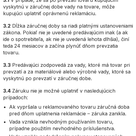
3.1
V prípade, že sa po prevzatí tovaru kupujúcim
vyskytnú v záručnej dobe vady na tovare, môže
kupujúci uplatniť oprávnenú reklamáciu.
3.2
Dĺžka záručnej doby sa riadi platnými ustanoveniami
zákona. Pokiaľ nie je uvedené predávajúcim inak (a ak
ide o spotrebiteľa, ak nie je uvedená lehota dlhšia), činí
teda 24 mesiacov a začína plynúť dňom prevzatia
tovaru.
3.3
Predávajúci zodpovedá za vady, ktoré má tovar pri
prevzatí a za materiálové alebo výrobné vady, ktoré sa
vyskytnú po prevzatí v záručnej dobe.
3.4
Záruku nie je možné uplatniť v nasledujúcich
prípadoch:
Ak vypršala u reklamovaného tovaru záručná doba
pred dňom uplatnenia reklamácie – záruka zanikla.
Vada vznikla nevhodným používaním tovaru,
prípadne použitím nevhodného príslušenstva.