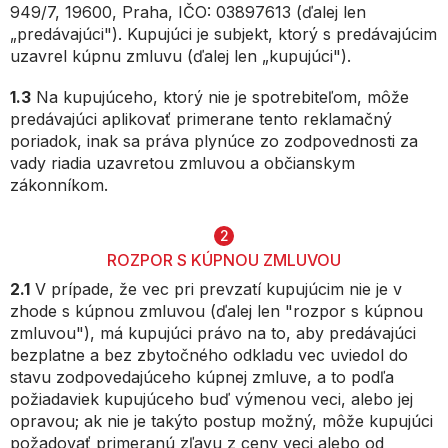
949/7, 19600, Praha, IČO: 03897613 (ďalej len
„predávajúci"). Kupujúci je subjekt, ktorý s predávajúcim
uzavrel kúpnu zmluvu (ďalej len „kupujúci").
1.3
Na kupujúceho, ktorý nie je spotrebiteľom, môže
predávajúci aplikovať primerane tento reklamačný
poriadok, inak sa práva plynúce zo zodpovednosti za
vady riadia uzavretou zmluvou a občianskym
zákonníkom.
2
ROZPOR S KÚPNOU ZMLUVOU
2.1
V prípade, že vec pri prevzatí kupujúcim nie je v
zhode s kúpnou zmluvou (ďalej len "rozpor s kúpnou
zmluvou"), má kupujúci právo na to, aby predávajúci
bezplatne a bez zbytočného odkladu vec uviedol do
stavu zodpovedajúceho kúpnej zmluve, a to podľa
požiadaviek kupujúceho buď výmenou veci, alebo jej
opravou; ak nie je takýto postup možný, môže kupujúci
požadovať primeranú zľavu z ceny veci alebo od