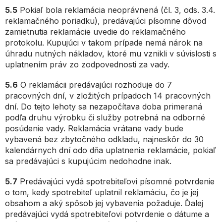
5.5
Pokiaľ bola reklamácia neoprávnená (čl. 3, ods. 3.4.
reklamačného poriadku), predávajúci písomne dôvod
zamietnutia reklamácie uvedie do reklamačného
protokolu. Kupujúci v takom prípade nemá nárok na
úhradu nutných nákladov, ktoré mu vznikli v súvislosti s
uplatnením práv zo zodpovednosti za vady.
5.6
O reklamácii predávajúci rozhoduje do 7
pracovných dní, v zložitých prípadoch 14 pracovných
dní. Do tejto lehoty sa nezapočítava doba primeraná
podľa druhu výrobku či služby potrebná na odborné
posúdenie vady. Reklamácia vrátane vady bude
vybavená bez zbytočného odkladu, najneskôr do 30
kalendárnych dní odo dňa uplatnenia reklamácie, pokiaľ
sa predávajúci s kupujúcim nedohodne inak.
5.7
Predávajúci vydá spotrebiteľovi písomné potvrdenie
o tom, kedy spotrebiteľ uplatnil reklamáciu, čo je jej
obsahom a aký spôsob jej vybavenia požaduje. Ďalej
predávajúci vydá spotrebiteľovi potvrdenie o dátume a