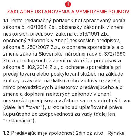
1
ZÁKLADNÉ USTANOVENIA A VYMEDZENIE POJMOV
1.1
Tento reklamačný poriadok bol spracovaný podľa
zákona č. 40/1964 Zb., občiansky zákonník v znení
neskorších predpisov, zákona č. 513/1991 Zb.,
obchodný zákonník v znení neskorších predpisov,
zákona č. 250/2007 Z.z., o ochrane spotrebiteľa a o
zmene zákona Slovenskej národnej rady č. 372/1990
Zb. o priestupkoch v znení neskorších predpisov a
zákona č. 102/2014 Z.z., o ochrane spotrebiteľa pri
predaji tovaru alebo poskytovaní služieb na základe
zmluvy uzavretej na diaľku alebo zmluvy uzavretej
mimo prevádzkových priestorov predávajúceho a o
zmene a doplnení niektorých zákonov v znení
neskorších predpisov a vzťahuje sa na spotrebný tovar
(ďalej len "tovar"), u ktorého sú uplatňované práva
kupujúceho zo zodpovednosti za vady (ďalej len
"reklamácia").
1.2
Predávajúcim je spoločnosť 2din.cz s.r.o., Rýnska