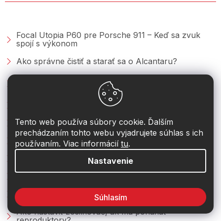
PORADŇA &AMP; BLOG
Focal Utopia P60 pre Porsche 911 – Keď sa zvuk
spojí s výkonom
Ako správne čistiť a starať sa o Alcantaru?
Keramická ochrana na vonkajšie plasty – o čo ide a
ako sa nanáša?
1 to 1 Channel Routing Option
Tento web používa súbory cookie. Ďalším
Virtual Channel Processing
prechádzaním tohto webu vyjadrujete súhlas s ich
Audiotec Fischer ponúka riešenie – Brax MX4 Pro
používaním. Viac informácií
tu
.
DiSAC – Digital Signal Analog Controlled
Nastavenie
ATM – Automatic Time Measurement
Čo všetko prevádza ISO redukcia a ISO konektory?
Súhlasím
Ako nastaviť zosilňovač, ak má poháňať
reproduktory?