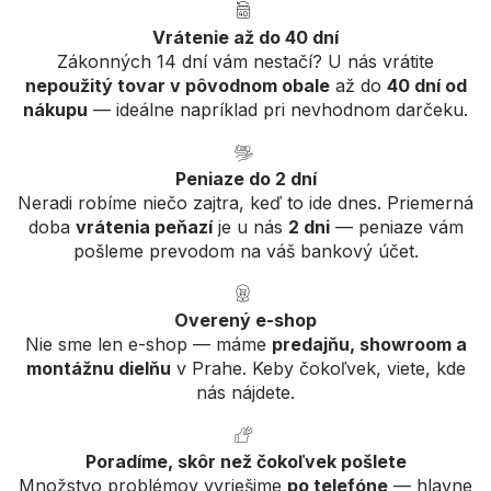
Vrátenie až do 40 dní
Zákonných 14 dní vám nestačí? U nás vrátite
nepoužitý tovar v pôvodnom obale
až do
40 dní od
nákupu
— ideálne napríklad pri nevhodnom darčeku.
Peniaze do 2 dní
Neradi robíme niečo zajtra, keď to ide dnes. Priemerná
doba
vrátenia peňazí
je u nás
2 dni
— peniaze vám
pošleme prevodom na váš bankový účet.
Overený e-shop
Nie sme len e-shop — máme
predajňu, showroom a
montážnu dielňu
v Prahe. Keby čokoľvek, viete, kde
nás nájdete.
Poradíme, skôr než čokoľvek pošlete
Množstvo problémov vyriešime
po telefóne
— hlavne