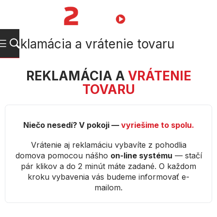
Prejsť
na
NÁKUPN
obsah
KOŠÍK
Reklamácia a vrátenie tovaru
REKLAMÁCIA A
VRÁTENIE
TOVARU
Niečo nesedí? V pokoji —
vyriešime to spolu.
Vrátenie aj reklamáciu vybavíte z pohodlia
domova pomocou nášho
on-line systému
— stačí
pár klikov a do 2 minút máte zadané. O každom
kroku vybavenia vás budeme informovať e-
mailom.