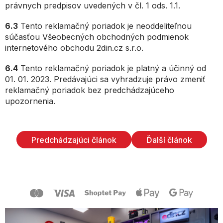
právnych predpisov uvedených v čl. 1 ods. 1.1.
6.3
Tento reklamačný poriadok je neoddeliteľnou
súčasťou Všeobecných obchodných podmienok
internetového obchodu 2din.cz s.r.o.
6.4
Tento reklamačný poriadok je platný a účinný od
01. 01. 2023. Predávajúci sa vyhradzuje právo zmeniť
reklamačný poriadok bez predchádzajúceho
upozornenia.
Predchádzajúci článok
Ďalší článok
Z
á
p
ä
t
i
e