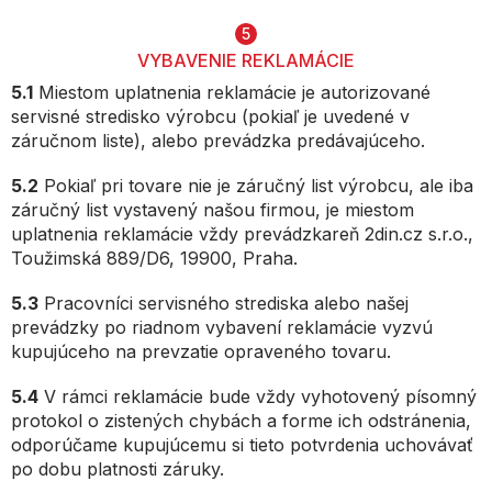
5
VYBAVENIE REKLAMÁCIE
5.1
Miestom uplatnenia reklamácie je autorizované
servisné stredisko výrobcu (pokiaľ je uvedené v
záručnom liste), alebo prevádzka predávajúceho.
5.2
Pokiaľ pri tovare nie je záručný list výrobcu, ale iba
záručný list vystavený našou firmou, je miestom
uplatnenia reklamácie vždy prevádzkareň 2din.cz s.r.o.,
Toužimská 889/D6, 19900, Praha.
5.3
Pracovníci servisného strediska alebo našej
prevádzky po riadnom vybavení reklamácie vyzvú
kupujúceho na prevzatie opraveného tovaru.
5.4
V rámci reklamácie bude vždy vyhotovený písomný
protokol o zistených chybách a forme ich odstránenia,
odporúčame kupujúcemu si tieto potvrdenia uchovávať
po dobu platnosti záruky.