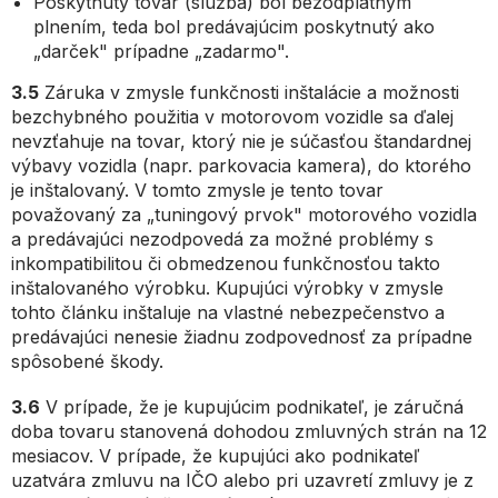
Poskytnutý tovar (služba) bol bezodplatným
plnením, teda bol predávajúcim poskytnutý ako
„darček" prípadne „zadarmo".
3.5
Záruka v zmysle funkčnosti inštalácie a možnosti
bezchybného použitia v motorovom vozidle sa ďalej
nevzťahuje na tovar, ktorý nie je súčasťou štandardnej
výbavy vozidla (napr. parkovacia kamera), do ktorého
je inštalovaný. V tomto zmysle je tento tovar
považovaný za „tuningový prvok" motorového vozidla
a predávajúci nezodpovedá za možné problémy s
inkompatibilitou či obmedzenou funkčnosťou takto
inštalovaného výrobku. Kupujúci výrobky v zmysle
tohto článku inštaluje na vlastné nebezpečenstvo a
predávajúci nenesie žiadnu zodpovednosť za prípadne
spôsobené škody.
3.6
V prípade, že je kupujúcim podnikateľ, je záručná
doba tovaru stanovená dohodou zmluvných strán na 12
mesiacov. V prípade, že kupujúci ako podnikateľ
uzatvára zmluvu na IČO alebo pri uzavretí zmluvy je z