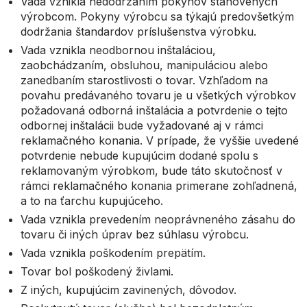
Vada vznikla nedodržaním pokynov stanovených
výrobcom. Pokyny výrobcu sa týkajú predovšetkým
dodržania štandardov príslušenstva výrobku.
Vada vznikla neodbornou inštaláciou,
zaobchádzaním, obsluhou, manipuláciou alebo
zanedbaním starostlivosti o tovar. Vzhľadom na
povahu predávaného tovaru je u všetkých výrobkov
požadovaná odborná inštalácia a potvrdenie o tejto
odbornej inštalácii bude vyžadované aj v rámci
reklamačného konania. V prípade, že vyššie uvedené
potvrdenie nebude kupujúcim dodané spolu s
reklamovaným výrobkom, bude táto skutočnosť v
rámci reklamačného konania primerane zohľadnená,
a to na ťarchu kupujúceho.
Vada vznikla prevedením neoprávneného zásahu do
tovaru či iných úprav bez súhlasu výrobcu.
Vada vznikla poškodením prepätím.
Tovar bol poškodený živlami.
Z iných, kupujúcim zavinených, dôvodov.