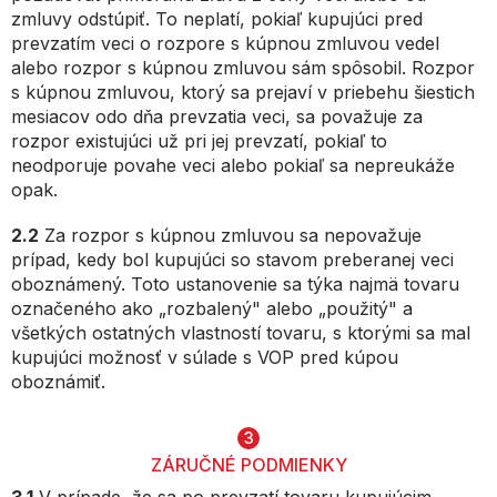
zmluvy odstúpiť. To neplatí, pokiaľ kupujúci pred
prevzatím veci o rozpore s kúpnou zmluvou vedel
alebo rozpor s kúpnou zmluvou sám spôsobil. Rozpor
s kúpnou zmluvou, ktorý sa prejaví v priebehu šiestich
mesiacov odo dňa prevzatia veci, sa považuje za
rozpor existujúci už pri jej prevzatí, pokiaľ to
neodporuje povahe veci alebo pokiaľ sa nepreukáže
opak.
2.2
Za rozpor s kúpnou zmluvou sa nepovažuje
prípad, kedy bol kupujúci so stavom preberanej veci
oboznámený. Toto ustanovenie sa týka najmä tovaru
označeného ako „rozbalený" alebo „použitý" a
všetkých ostatných vlastností tovaru, s ktorými sa mal
kupujúci možnosť v súlade s VOP pred kúpou
oboznámiť.
3
ZÁRUČNÉ PODMIENKY