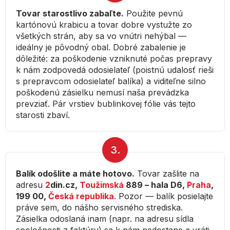
Tovar starostlivo zabaľte.
Použite pevnú
kartónovú krabicu a tovar dobre vystužte zo
všetkých strán, aby sa vo vnútri nehýbal —
ideálny je pôvodný obal. Dobré zabalenie je
dôležité: za poškodenie vzniknuté počas prepravy
k nám zodpovedá odosielateľ (poistnú udalosť rieši
s prepravcom odosielateľ balíka) a viditeľne silno
poškodenú zásielku nemusí naša prevádzka
prevziať. Pár vrstiev bublinkovej fólie vás tejto
starosti zbaví.
3.
Balík odošlite a máte hotovo.
Tovar zašlite na
adresu
2
din.cz,
Toužimská
889 – hala D6,
Praha
,
199 00,
Česká republika
. Pozor — balík posielajte
práve sem, do nášho servisného strediska.
Zásielka odoslaná inam (napr. na adresu sídla