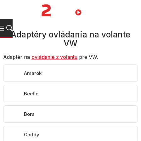
Prejsť
na
NÁKUPN
obsah
KOŠÍK
Adaptéry ovládania na volante
VW
Adaptér na
ovládanie z volantu
pre VW.
Amarok
Beetle
Bora
Caddy