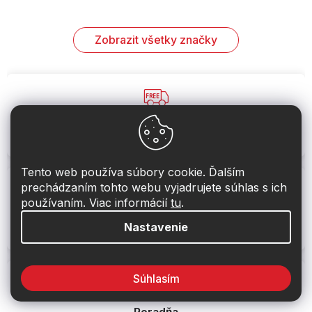
Zobrazit všetky značky
Doprava zadarmo
U nás máte dopravu zadarmo pri nákupe nad 99 €
Tento web používa súbory cookie. Ďalším
prechádzaním tohto webu vyjadrujete súhlas s ich
používaním. Viac informácií
tu
.
Vrátenie do 40 dní
Nastavenie
Nerozbalený tovar môžete vrátiť do 40 dní
Súhlasím
Poradňa