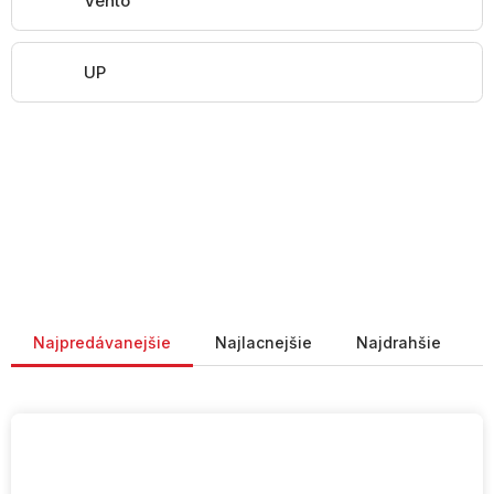
Vento
UP
Radenie produktov
Najpredávanejšie
Najlacnejšie
Najdrahšie
V
ý
p
i