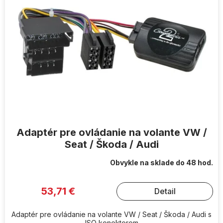
s
p
r
o
d
u
k
t
o
v
Adaptér pre ovládanie na volante VW /
Seat / Škoda / Audi
Obvykle na sklade do 48 hod.
53,71 €
Detail
Adaptér pre ovládanie na volante VW / Seat / Škoda / Audi s
ISO konektorom