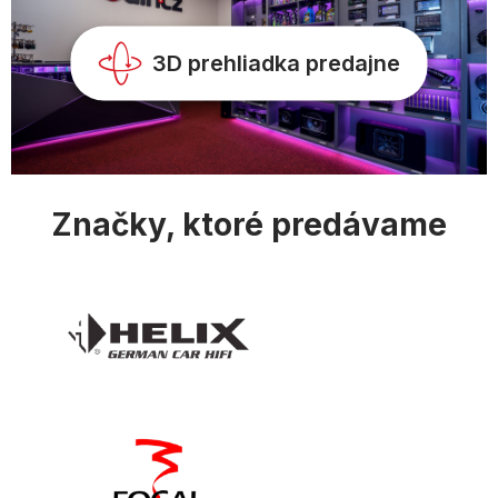
v
k
y
3D prehliadka predajne
v
ý
p
i
s
u
Značky, ktoré predávame