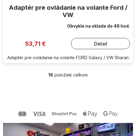
Adaptér pre ovládanie na volante Ford /
VW
Obvykle na sklade do 48 hod.
53,71 €
Detail
Adaptér pre ovládanie na volante FORD Galaxy / VW Sharan
16
položiek celkom
O
v
l
Z
á
á
d
p
a
ä
c
t
i
i
e
e
p
r