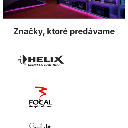
p
i
s
u
Značky, ktoré predávame