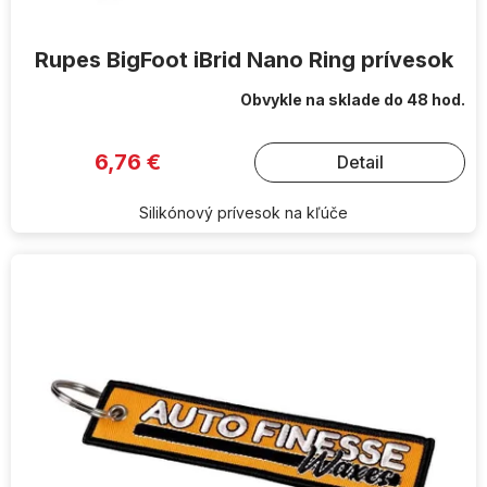
v
Rupes BigFoot iBrid Nano Ring prívesok
Obvykle na sklade do 48 hod.
6,76 €
Detail
Silikónový prívesok na kľúče