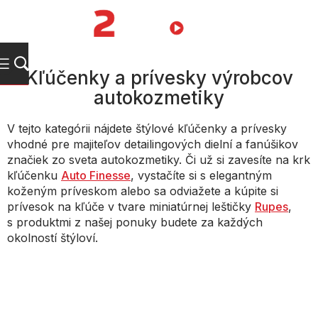
Prejsť
na
NÁKUPN
obsah
KOŠÍK
Kľúčenky a prívesky výrobcov
autokozmetiky
V tejto kategórii nájdete štýlové kľúčenky a prívesky
vhodné pre majiteľov detailingových dielní a fanúšikov
značiek zo sveta autokozmetiky. Či už si zavesíte na krk
kľúčenku
Auto Finesse
, vystačíte si s elegantným
koženým príveskom alebo sa odviažete a kúpite si
prívesok na kľúče v tvare miniatúrnej leštičky
Rupes
,
s produktmi z našej ponuky budete za každých
okolností štýloví.