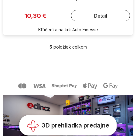
10,30 €
Detail
Kľúčenka na krk Auto Finesse
5
položiek celkom
O
v
l
Z
á
á
d
p
a
ä
c
t
i
i
e
e
p
r
v
k
y
3D prehliadka predajne
v
ý