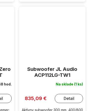
Zero
Subwoofer JL Audio
T
ACP112LG-TW1
48 hod.
Na sklade
(1 ks)
835,09 €
il
Detail
iemer:
Aktívny subwoofer 300 mm, 400/800