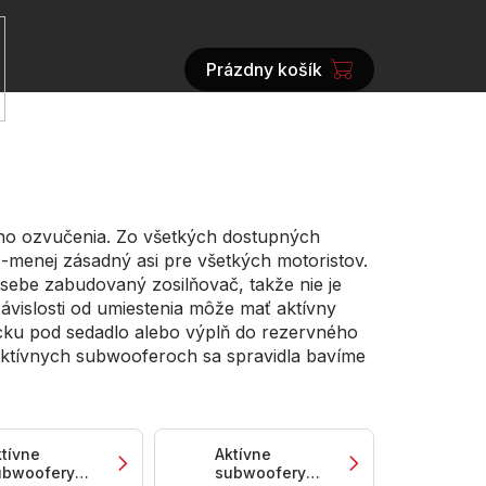
Prázdny košík
NÁKUPNÝ
KOŠÍK
ého ozvučenia. Zo všetkých dostupných
ac-menej zásadný asi pre všetkých motoristov.
sebe zabudovaný zosilňovač, takže nie je
závislosti od umiestenia môže mať aktívny
acku pod sedadlo alebo výplň do rezervného
 aktívnych subwooferoch sa spravidla bavíme
tívne
Aktívne
ubwoofery
subwoofery