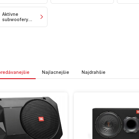
do auta 165
do auta 200
d
mm
mm
m
Aktívne
subwoofery
do auta 6x9
nie produktov
predávanejšie
Najlacnejšie
Najdrahšie