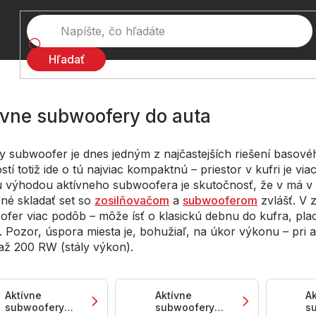
Hľadať
ívne subwoofery do auta
y subwoofer je dnes jedným z najčastejších riešení basov
tí totiž ide o tú najviac kompaktnú – priestor v kufri je vi
 výhodou aktívneho subwoofera je skutočnosť, že v má v 
né skladať set so
zosilňovačom
a
subwooferom
zvlášť. V 
fer viac podôb – môže ísť o klasickú debnu do kufra, pl
. Pozor, úspora miesta je, bohužiaľ, na úkor výkonu – pri
až 200 RW (stály výkon).
Aktívne
Aktívne
Ak
subwoofery
subwoofery
s