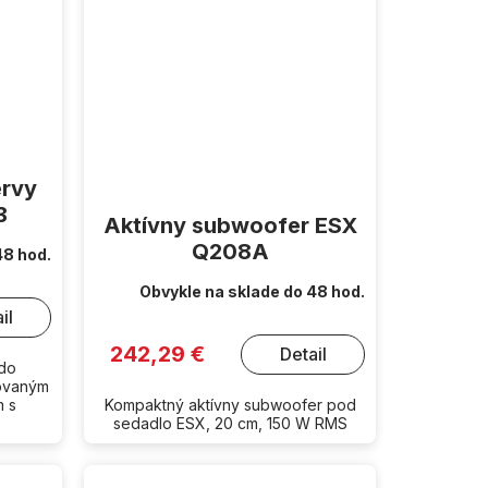
ervy
B
Aktívny subwoofer ESX
Q208A
48 hod.
Obvykle na sklade do 48 hod.
il
242,29 €
Detail
 do
ovaným
m s
Kompaktný aktívny subwoofer pod
sedadlo ESX, 20 cm, 150 W RMS