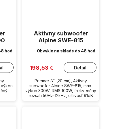
er
Aktívny subwoofer
00
Alpine SWE-815
48 hod.
Obvykle na sklade do 48 hod.
198,53 €
il
Detail
vny
Priemer 8" (20 cm), Aktívny
 výkon
subwoofer Alpine SWE-815, max.
nčný
výkon 300W, RMS 100W, frekvenčný
rozsah 50Hz-12kHz, citlivosť 91dB