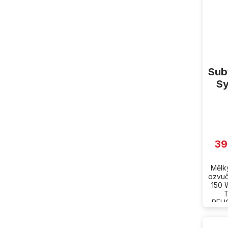
Sub
Sy
39
Mělký
ozvuč
150 
T
PEUG