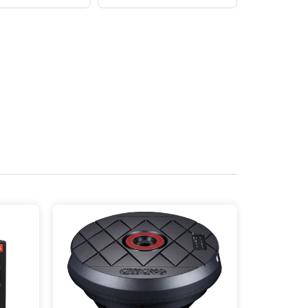
o auta 250
do auta 300
m
mm