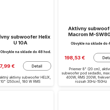
Aktívny subwoof
Macrom M-SW8
ívny subwoofer Helix
U 10A
Obvykle na sklade do 
Obvykle na sklade do 48 hod.
198,53 €
Deta
7,99 €
Detail
Priemer 8" (20 cm), aktí
subwoofer pod sedadlo, max
ktný aktívny subwoofer HELIX,
400W, RMS 200W, frekve
10" (250cm), 180 W RMS
rozsah 30Hz-150Hz