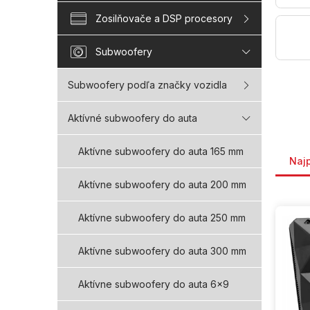
Zosilňovače a DSP procesory
Subwoofery
Subwoofery podľa značky vozidla
Aktívné subwoofery do auta
Rade
Aktívne subwoofery do auta 165 mm
Naj
Aktívne subwoofery do auta 200 mm
V
Aktívne subwoofery do auta 250 mm
ý
p
i
Aktívne subwoofery do auta 300 mm
s
p
Aktívne subwoofery do auta 6x9
r