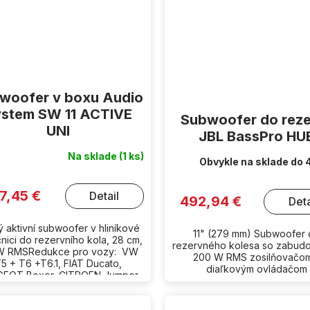
woofer v boxu Audio
stem SW 11 ACTIVE
Subwoofer do rez
UNI
JBL BassPro HU
Na sklade
(1 ks)
Obvykle na sklade do 
7,45 €
Detail
492,94 €
Deta
 aktivní subwoofer v hliníkové
11" (279 mm) Subwoofer
nici do rezervního kola, 28 cm,
rezervného kolesa so zabud
W RMSRedukce pro vozy: VW
200 W RMS zosilňovačo
5 + T6 +T6.1, FIAT Ducato,
diaľkovým ovládačom
EOT Boxer, CITROEN Jumper