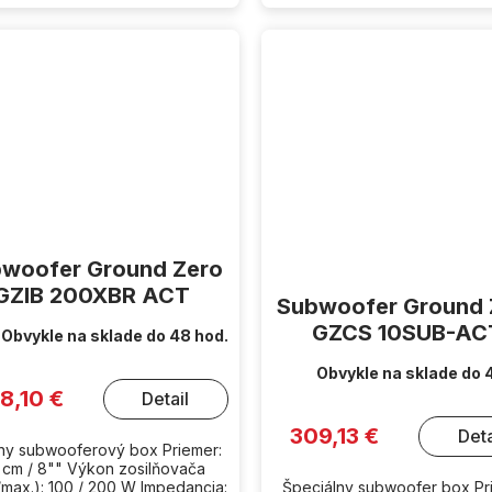
woofer Ground Zero
GZIB 200XBR ACT
Subwoofer Ground 
GZCS 10SUB-AC
Obvykle na sklade do 48 hod.
Obvykle na sklade do 
8,10 €
Detail
309,13 €
Deta
vny subwooferový box Priemer:
 cm / 8"" Výkon zosilňovača
max.): 100 / 200 W Impedancia:
Špeciálny subwoofer box Pr