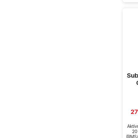
Sub
27
Aktí
20
(RMS/