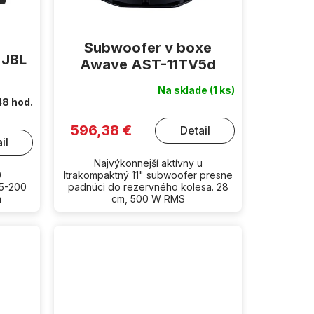
Subwoofer v boxe
 JBL
Awave AST-11TV5d
Na sklade
(1 ks)
48 hod.
596,38 €
Detail
il
Najvýkonnejší aktívny u
0
ltrakompaktný 11" subwoofer presne
5-200
padnúci do rezervného kolesa. 28
m
cm, 500 W RMS