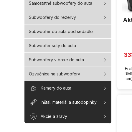
o
Samostatné subwoofery do auta
d
u
Subwoofery do rezervy
Ak
k
t
Subwoofer do auta pod sedadlo
o
v
Subwoofer sety do auta
33
Subwoofery v boxe do auta
Fre
RMS
Ozvučnica na subwoofery
cm)
Kamery do auta
Inštal. materiál a autodoplnky
Akcie a zľavy