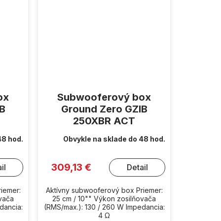
ox
Subwooferový box
IB
Ground Zero GZIB
250XBR ACT
48 hod.
Obvykle na sklade do 48 hod.
309,13 €
il
Detail
iemer:
Aktívny subwooferový box Priemer:
ovača
25 cm / 10"" Výkon zosilňovača
dancia:
(RMS/max.): 130 / 260 W Impedancia:
4 Ω