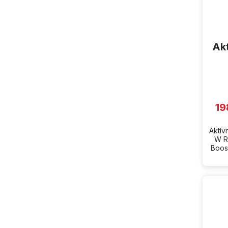
Ak
19
Aktív
W R
Boos