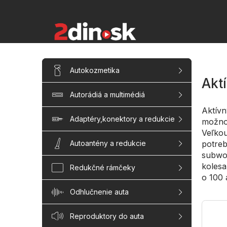
Prejsť
na
obsah
B
Preskočiť
Autokozmetika
kategórie
o
Akt
č
Autorádiá a multimédiá
n
ý
Aktívn
p
Adaptéry,konektory a redukcie
možnos
a
Veľkou
n
potreb
Autoantény a redukcie
e
subwoo
l
kolesa
Redukčné rámčeky
o 100 
Odhlučnenie auta
Reproduktory do auta