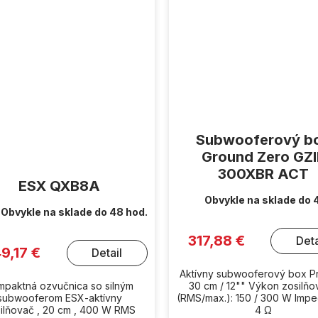
Subwooferový b
Ground Zero GZ
300XBR ACT
ESX QXB8A
Obvykle na sklade do 
Obvykle na sklade do 48 hod.
317,88 €
Deta
9,17 €
Detail
Aktívny subwooferový box Pr
mpaktná ozvučnica so silným
30 cm / 12"" Výkon zosilň
subwooferom ESX-aktívny
(RMS/max.): 150 / 300 W Impe
ilňovač , 20 cm , 400 W RMS
4 Ω