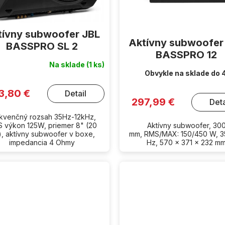
tívny subwoofer JBL
Aktívny subwoofer
BASSPRO SL 2
BASSPRO 12
Na sklade
(1 ks)
Obvykle na sklade do 
3,80 €
Detail
297,99 €
Deta
kvenčný rozsah 35Hz-12kHz,
 výkon 125W, priemer 8" (20
Aktívny subwoofer, 30
, aktívny subwoofer v boxe,
mm, RMS/MAX: 150/450 W, 3
impedancia 4 Ohmy
Hz, 570 x 371 x 232 m