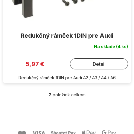
Redukčný rámček 1DIN pre Audi
Na sklade
(4 ks)
5,97 €
Detail
Redukčný rámček 1DIN pre Audi A2 / A3 / A4 / A6
2
položiek celkom
O
v
l
Z
á
á
d
p
a
ä
c