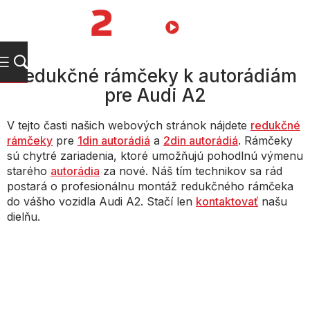
Prejsť
na
NÁKUPN
obsah
KOŠÍK
Redukčné rámčeky k autorádiám
pre Audi A2
V tejto časti našich webových stránok nájdete
redukčné
rámčeky
pre
1din autorádiá
a
2din autorádiá
. Rámčeky
sú chytré zariadenia, ktoré umožňujú pohodlnú výmenu
starého
autorádia
za nové. Náš tím technikov sa rád
postará o profesionálnu montáž redukčného rámčeka
do vášho vozidla Audi A2. Stačí len
kontaktovať
našu
dielňu.