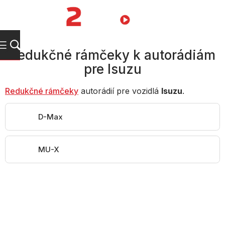
Prejsť
na
NÁKUPN
obsah
KOŠÍK
Redukčné rámčeky k autorádiám
pre Isuzu
Redukčné rámčeky
autorádií pre vozidlá
Isuzu
.
D-Max
MU-X