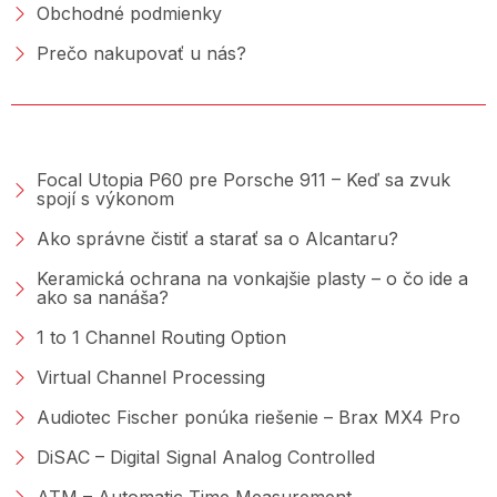
Obchodné podmienky
Prečo nakupovať u nás?
PORADŇA &AMP; BLOG
Focal Utopia P60 pre Porsche 911 – Keď sa zvuk
spojí s výkonom
Ako správne čistiť a starať sa o Alcantaru?
Keramická ochrana na vonkajšie plasty – o čo ide a
ako sa nanáša?
1 to 1 Channel Routing Option
Virtual Channel Processing
Audiotec Fischer ponúka riešenie – Brax MX4 Pro
DiSAC – Digital Signal Analog Controlled
ATM – Automatic Time Measurement