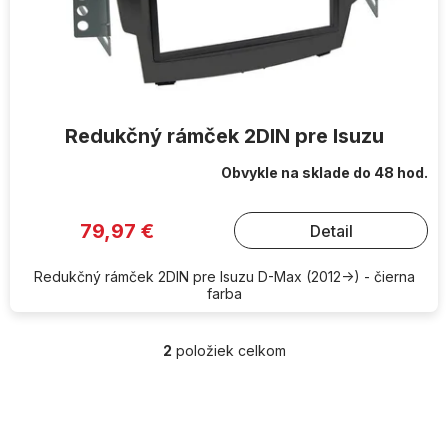
Redukčný rámček 2DIN pre Isuzu
Obvykle na sklade do 48 hod.
79,97 €
Detail
Redukčný rámček 2DIN pre Isuzu D-Max (2012->) - čierna
farba
2
položiek celkom
O
v
l
Z
á
á
d
p