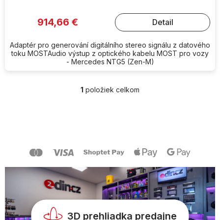
914,66 €
Detail
Adaptér pro generování digitálního stereo signálu z datového
toku MOSTAudio výstup z optického kabelu MOST pro vozy
- Mercedes NTG5 (Zen-M)
1
položiek celkom
O
v
l
Z
á
á
d
p
a
ä
c
t
i
i
e
e
p
r
v
k
y
3D prehliadka predajne