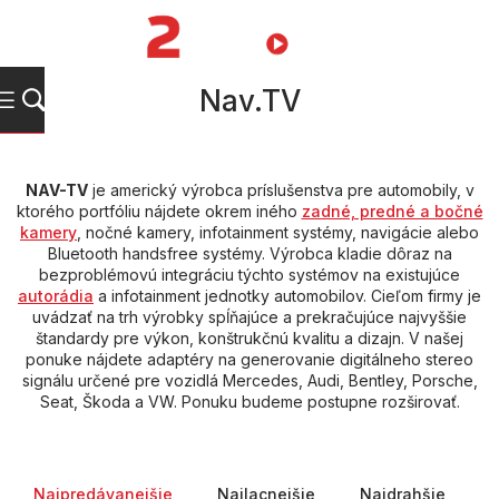
Prejsť
na
NÁKUPN
obsah
KOŠÍK
Nav.TV
NAV-TV
je americký výrobca príslušenstva pre automobily, v
ktorého portfóliu nájdete okrem iného
zadné, predné a bočné
kamery
, nočné kamery, infotainment systémy, navigácie alebo
Bluetooth handsfree systémy. Výrobca kladie dôraz na
bezproblémovú integráciu týchto systémov na existujúce
autorádia
a infotainment jednotky automobilov. Cieľom firmy je
uvádzať na trh výrobky spĺňajúce a prekračujúce najvyššie
štandardy pre výkon, konštrukčnú kvalitu a dizajn. V našej
ponuke nájdete adaptéry na generovanie digitálneho stereo
signálu určené pre vozidlá Mercedes, Audi, Bentley, Porsche,
Seat, Škoda a VW. Ponuku budeme postupne rozširovať.
Radenie produktov
Najpredávanejšie
Najlacnejšie
Najdrahšie