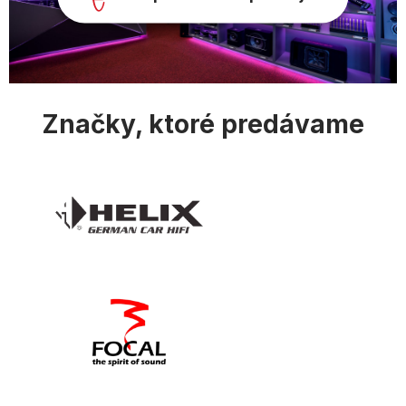
v
ý
p
i
s
u
Značky, ktoré predávame