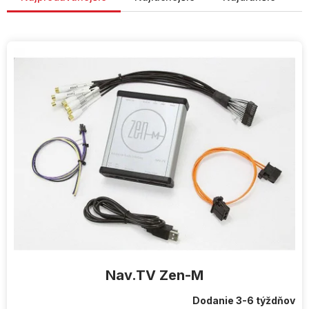
V
ý
p
i
s
p
r
o
d
u
k
t
o
v
Nav.TV Zen-M
Dodanie 3-6 týždňov