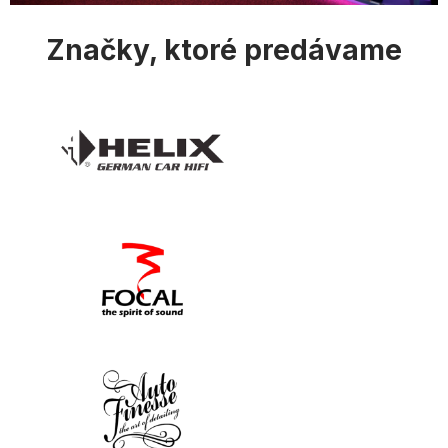
u
Značky, ktoré predávame