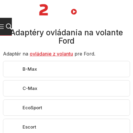
Prejsť
na
NÁKUPN
obsah
KOŠÍK
Adaptéry ovládania na volante
Ford
Adaptér na
ovládanie z volantu
pre Ford.
B-Max
C-Max
EcoSport
Escort