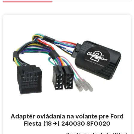
V
ý
p
i
s
p
r
o
d
u
k
t
o
v
Adaptér ovládania na volante pre Ford
Fiesta (18->) 240030 SFO020