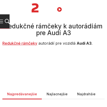
Prejsť
na
NÁKUPN
obsah
KOŠÍK
Redukčné rámčeky k autorádiám
pre Audi A3
Redukčné rámčeky
autorádií pre vozidlá
Audi A3
.
Radenie produktov
Najpredávanejšie
Najlacnejšie
Najdrahšie