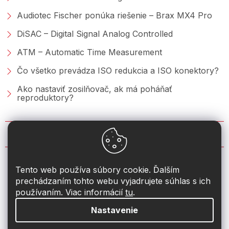
Audiotec Fischer ponúka riešenie – Brax MX4 Pro
DiSAC – Digital Signal Analog Controlled
ATM – Automatic Time Measurement
Čo všetko prevádza ISO redukcia a ISO konektory?
Ako nastaviť zosilňovač, ak má poháňať
reproduktory?
KONTAKT
info
@
2din.sk
Tento web používa súbory cookie. Ďalším
prechádzaním tohto webu vyjadrujete súhlas s ich
+421 222 205 928
používaním. Viac informácií
tu
.
Nastavenie