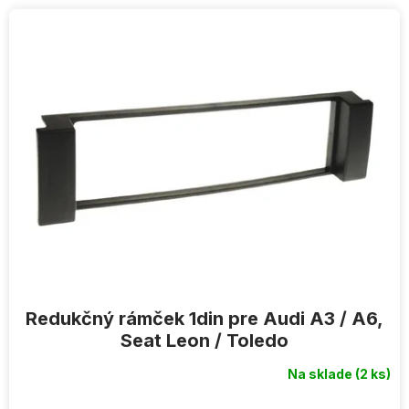
V
ý
p
i
s
p
r
o
d
u
k
t
o
v
Redukčný rámček 1din pre Audi A3 / A6,
Seat Leon / Toledo
Na sklade
(2 ks)