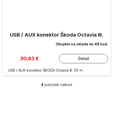
USB / AUX konektor Škoda Octavia III.
Obvykle na sklade do 48 hod.
30,63 €
Detail
USB / AUX konektor ŠKODA Octavia III. (13->)
4
položiek celkom
O
v
l
Z
á
á
d
p
a