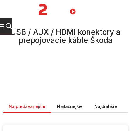
Prejsť
na
NÁKUPN
obsah
KOŠÍK
USB / AUX / HDMI konektory a
prepojovacie káble Škoda
Radenie produktov
Najpredávanejšie
Najlacnejšie
Najdrahšie
V