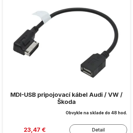
ý
p
i
s
p
r
o
d
u
k
t
o
v
MDI-USB pripojovací kábel Audi / VW /
Škoda
Obvykle na sklade do 48 hod.
23,47 €
Detail