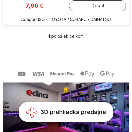
7,96 €
Detail
Adaptér ISO - TOYOTA / SUBARU / DAIHATSU
1
položiek celkom
O
v
l
Z
á
á
d
p
a
ä
c
t
i
i
e
e
p
r
v
k
y
3D prehliadka predajne
v
ý
p