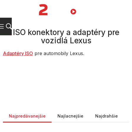
Prejsť
na
NÁKUPN
obsah
KOŠÍK
ISO konektory a adaptéry pre
vozidlá Lexus
Adaptéry ISO
pre automobily Lexus.
Radenie produktov
Najpredávanejšie
Najlacnejšie
Najdrahšie