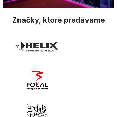
i
s
u
Značky, ktoré predávame