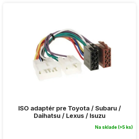
V
ý
p
i
s
p
r
o
d
u
k
t
o
v
ISO adaptér pre Toyota / Subaru /
Daihatsu / Lexus / Isuzu
Na sklade
(>5 ks)