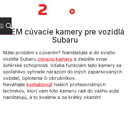
Prejsť
na
NÁKUPN
obsah
KOŠÍK
OEM cúvacie kamery pre vozidlá
Subaru
Máte problém s cúvaním? Nainštalujte si do svojho
vozidla Subaru
cúvaciu kameru
a zlepšite svoje
šoférske schopnosti. Vďaka funkciám tejto kamery sa
spoľahlivo vyhnete nárazom do iných zaparkovaných
vozidiel, oplotenia či obrubníkov.
Neváhajte
kontaktovať
našich profesionálnych
technikov, ktorí vám túto kameru radi do vášho auta
nainštalujú, a to kvalitne a za krátky okamih!