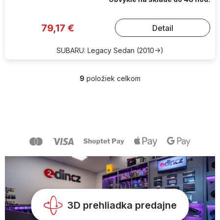
79,17 €
Detail
SUBARU: Legacy Sedan (2010->)
9
položiek celkom
O
v
l
Z
á
á
d
p
a
ä
c
t
i
i
e
e
p
r
v
k
y
3D prehliadka predajne
v