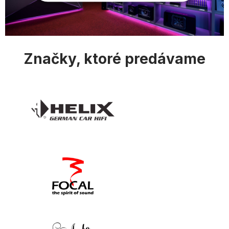
ý
p
i
s
u
Značky, ktoré predávame