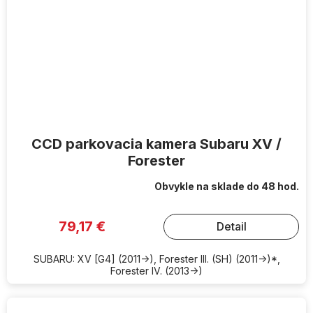
CCD parkovacia kamera Subaru XV /
Forester
Obvykle na sklade do 48 hod.
79,17 €
Detail
SUBARU: XV [G4] (2011->), Forester III. (SH) (2011->)*,
Forester IV. (2013->)