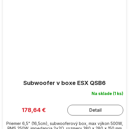
Subwoofer v boxe ESX QSB6
Na sklade
(1 ks)
178,64 €
Detail
Priemer 6,5" (16,5cm), subwooferový box, max výkon 500W,
RMS 250W, impedancia 2+2Ω, rozmery 380 x 280 x 150 mm