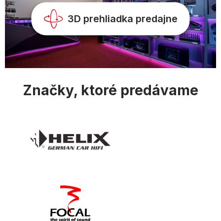
k
y
3D prehliadka predajne
v
ý
p
i
s
u
Značky, ktoré predávame