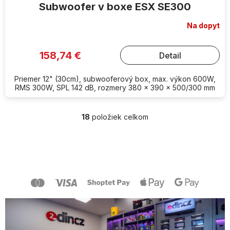
Subwoofer v boxe ESX SE300
Na dopyt
158,74 €
Detail
Priemer 12" (30cm), subwooferový box, max. výkon 600W,
RMS 300W, SPL 142 dB, rozmery 380 x 390 x 500/300 mm
18
položiek celkom
O
v
l
Z
á
á
d
p
a
ä
c
t
i
i
e
e
p
r
v