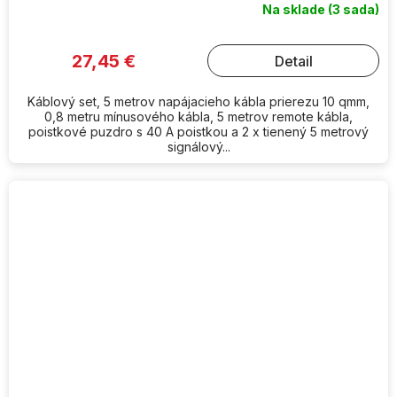
Na sklade
(3 sada)
27,45 €
Detail
Káblový set, 5 metrov napájacieho kábla prierezu 10 qmm,
0,8 metru mínusového kábla, 5 metrov remote kábla,
poistkové puzdro s 40 A poistkou a 2 x tienený 5 metrový
signálový...