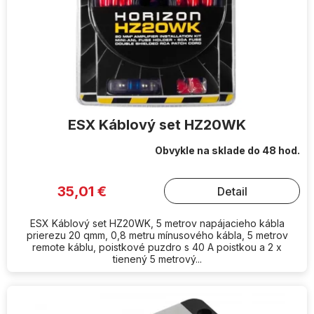
d
u
k
t
o
v
ESX Káblový set HZ20WK
Obvykle na sklade do 48 hod.
35,01 €
Detail
ESX Káblový set HZ20WK, 5 metrov napájacieho kábla
prierezu 20 qmm, 0,8 metru mínusového kábla, 5 metrov
remote káblu, poistkové puzdro s 40 A poistkou a 2 x
tienený 5 metrový...