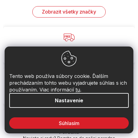
Zobrazit všetky značky
Doprava zadarmo
U nás máte dopravu zadarmo pri nákupe nad 99 €
Tento web používa súbory cookie. Ďalším
prechádzaním tohto webu vyjadrujete súhlas s ich
používaním. Viac informácií
tu
.
Vrátenie do 40 dní
Nerozbalený tovar môžete vrátiť do 40 dní
Nastavenie
Súhlasím
Poradňa