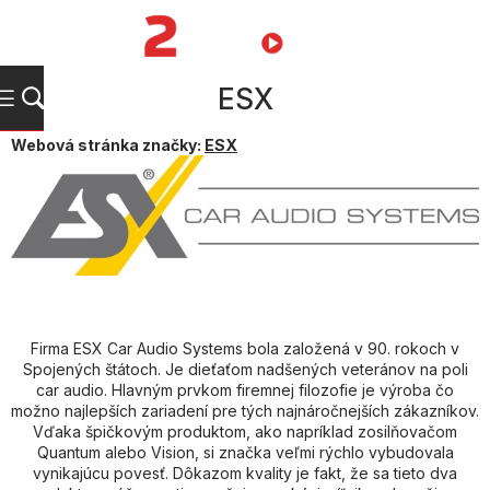
Prejsť
na
NÁKUPN
obsah
KOŠÍK
ESX
Webová stránka značky:
ESX
Firma ESX Car Audio Systems bola založená v 90. rokoch v
Spojených štátoch. Je dieťaťom nadšených veteránov na poli
car audio. Hlavným prvkom firemnej filozofie je výroba čo
možno najlepších zariadení pre tých najnáročnejších zákazníkov.
Vďaka špičkovým produktom, ako napríklad zosilňovačom
Quantum alebo Vision, si značka veľmi rýchlo vybudovala
vynikajúcu povesť. Dôkazom kvality je fakt, že sa tieto dva