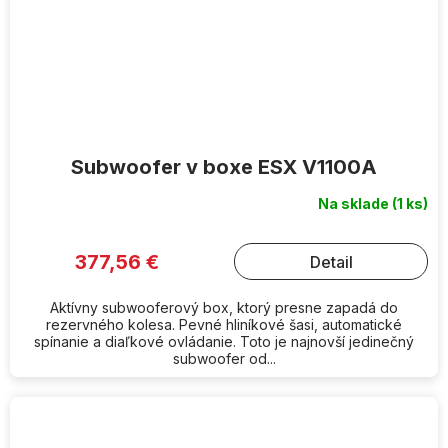
Subwoofer v boxe ESX V1100A
Na sklade
(1 ks)
377,56 €
Detail
Aktívny subwooferový box, ktorý presne zapadá do
rezervného kolesa. Pevné hliníkové šasi, automatické
spínanie a diaľkové ovládanie. Toto je najnovší jedinečný
subwoofer od...