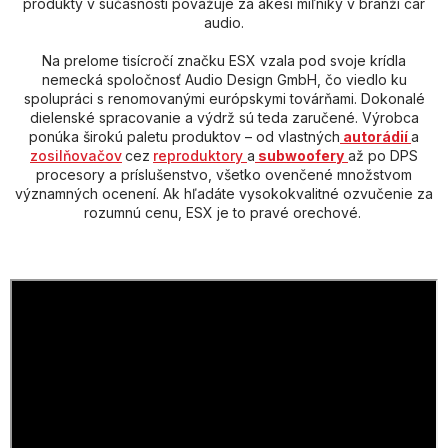
produkty v súčasnosti považuje za akési míľniky v branži car
audio.
Na prelome tisícročí značku ESX vzala pod svoje krídla
nemecká spoločnosť Audio Design GmbH, čo viedlo ku
spolupráci s renomovanými európskymi továrňami. Dokonalé
dielenské spracovanie a výdrž sú teda zaručené. Výrobca
ponúka širokú paletu produktov
–
od vlastných
autorádií
a
zosilňovačov
cez
reproduktory
a
subwoofery
až po DPS
procesory a príslušenstvo, všetko ovenčené množstvom
významných ocenení. Ak hľadáte vysokokvalitné ozvučenie za
rozumnú cenu, ESX je to pravé orechové.