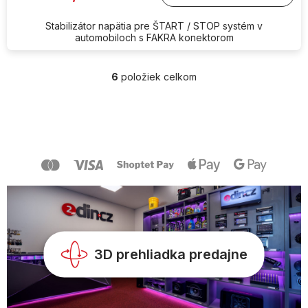
Stabilizátor napätia pre ŠTART / STOP systém v
automobiloch s FAKRA konektorom
6
položiek celkom
O
v
l
Z
á
á
d
p
a
ä
c
t
i
i
e
e
p
r
v
k
y
3D prehliadka predajne
v
ý
p
i