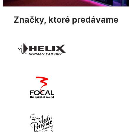
s
u
Značky, ktoré predávame