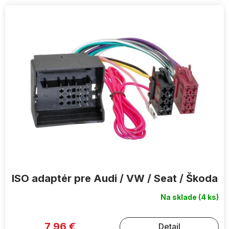
V
ý
p
i
s
p
r
o
d
u
k
t
o
v
ISO adaptér pre Audi / VW / Seat / Škoda
Na sklade
(4 ks)
7,96 €
Detail