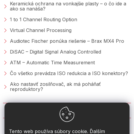
Keramická ochrana na vonkajšie plasty – o čo ide a
ako sa nanáša?
1 to 1 Channel Routing Option
Virtual Channel Processing
Audiotec Fischer ponúka riešenie – Brax MX4 Pro
DiSAC – Digital Signal Analog Controlled
ATM – Automatic Time Measurement
Čo všetko prevádza ISO redukcia a ISO konektory?
Ako nastaviť zosilňovač, ak má poháňať
reproduktory?
KONTAKT
info
@
2din.sk
Tento web používa súbory cookie. Ďalším