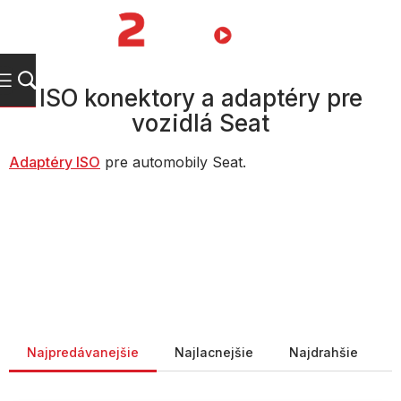
Prejsť
na
NÁKUPN
obsah
KOŠÍK
ISO konektory a adaptéry pre
vozidlá Seat
Adaptéry ISO
pre automobily Seat.
Radenie produktov
Najpredávanejšie
Najlacnejšie
Najdrahšie