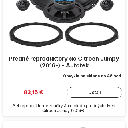
o
d
u
k
t
o
v
Predné reproduktory do Citroen Jumpy
(2016-) - Autotek
Obvykle na sklade do 48 hod.
83,15 €
Detail
Set reproduktorov značky Autotek do predných dverí
Citroen Jumpy (2016-)