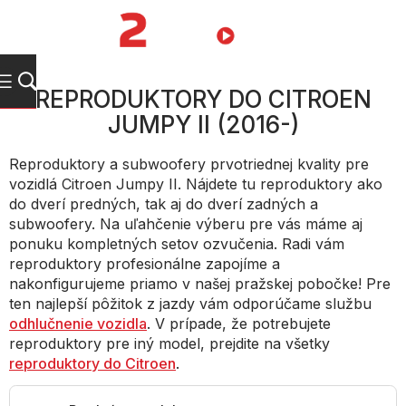
Prejsť
na
NÁKUPN
obsah
KOŠÍK
REPRODUKTORY DO CITROEN
JUMPY II (2016-)
Reproduktory a subwoofery prvotriednej kvality pre
vozidlá Citroen Jumpy II. Nájdete tu reproduktory ako
do dverí predných, tak aj do dverí zadných a
subwoofery. Na uľahčenie výberu pre vás máme aj
ponuku kompletných setov ozvučenia. Radi vám
reproduktory profesionálne zapojíme a
nakonfigurujeme priamo v našej pražskej pobočke! Pre
ten najlepší pôžitok z jazdy vám odporúčame službu
odhlučnenie vozidla
. V prípade, že potrebujete
reproduktory pre iný model, prejdite na všetky
reproduktory do Citroen
.