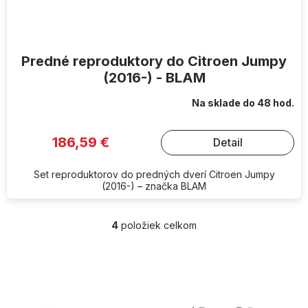
Predné reproduktory do Citroen Jumpy
(2016-) - BLAM
Na sklade do 48 hod.
186,59 €
Detail
Set reproduktorov do predných dverí Citroen Jumpy
(2016-) – značka BLAM
4
položiek celkom
O
v
l
Z
á
á
d
p
a
ä