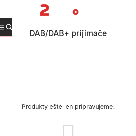
Prejsť
na
NÁKUPN
obsah
KOŠÍK
DAB/DAB+ prijímače
Produkty ešte len pripravujeme.