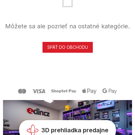
Môžete sa ale pozrieť na ostatné kategórie.
SPÄŤ DO OBCHODU
Z
á
p
ä
t
i
e
3D prehliadka predajne