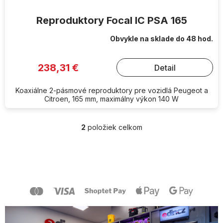
Reproduktory Focal IC PSA 165
Obvykle na sklade do 48 hod.
238,31 €
Detail
Koaxiálne 2-pásmové reproduktory pre vozidlá Peugeot a
Citroen, 165 mm, maximálny výkon 140 W
2
položiek celkom
O
v
l
Z
á
á
d
p
a
ä
c
t
i
i
e
e
p