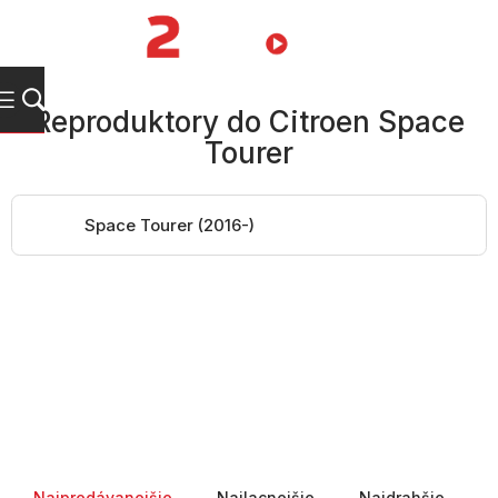
Prejsť
na
NÁKUPN
obsah
KOŠÍK
Reproduktory do Citroen Space
Tourer
Space Tourer (2016-)
Radenie produktov
Najpredávanejšie
Najlacnejšie
Najdrahšie