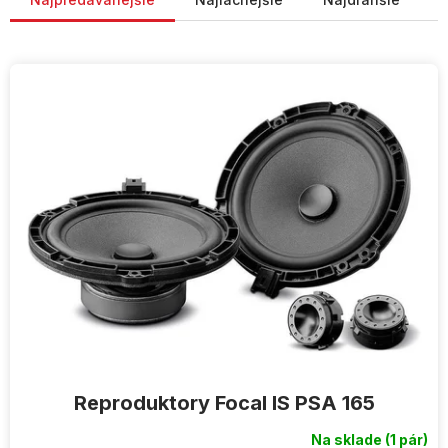
V
ý
p
i
s
p
r
o
d
u
k
t
o
v
Reproduktory Focal IS PSA 165
Na sklade
(1 pár)