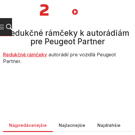
Prejsť
na
NÁKUPN
obsah
KOŠÍK
Redukčné rámčeky k autorádiám
pre Peugeot Partner
Redukč
né rámčeky
autorádií pre vozidlá Peugeot
Partner.
Radenie produktov
Najpredávanejšie
Najlacnejšie
Najdrahšie