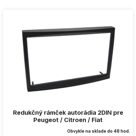
V
ý
p
i
s
p
r
o
d
u
k
t
o
v
Redukčný rámček autorádia 2DIN pre
Peugeot / Citroen / Fiat
Obvykle na sklade do 48 hod.