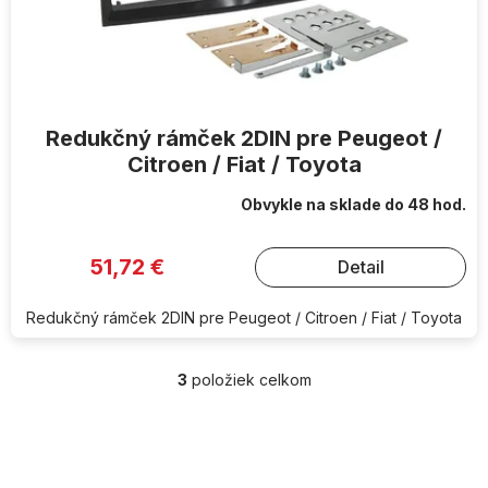
Redukčný rámček 2DIN pre Peugeot /
Citroen / Fiat / Toyota
Obvykle na sklade do 48 hod.
51,72 €
Detail
Redukčný rámček 2DIN pre Peugeot / Citroen / Fiat / Toyota
3
položiek celkom
O
v
l
Z
á
á
d
p