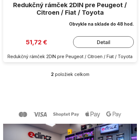
Redukčný rámček 2DIN pre Peugeot /
Citroen / Fiat / Toyota
Obvykle na sklade do 48 hod.
51,72 €
Detail
Redukčný rámček 2DIN pre Peugeot / Citroen / Fiat / Toyota
2
položiek celkom
O
v
l
Z
á
á
d
p
a
ä
c
t
i
i
e
e
p
r