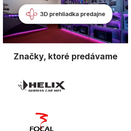
v
k
y
3D prehliadka predajne
v
ý
p
i
s
u
Značky, ktoré predávame