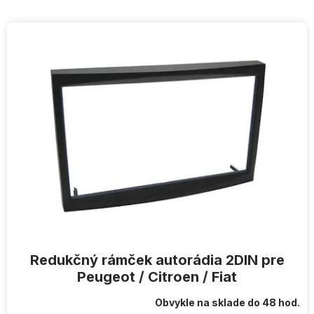
V
ý
p
i
s
p
r
o
d
u
k
t
o
v
Redukčný rámček autorádia 2DIN pre
Peugeot / Citroen / Fiat
Obvykle na sklade do 48 hod.