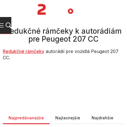
Prejsť
na
NÁKUPN
obsah
KOŠÍK
Redukčné rámčeky k autorádiám
pre Peugeot 207 CC
Redukč
né rámčeky
autorádií pre vozidlá Peugeot 207
CC.
Radenie produktov
Najpredávanejšie
Najlacnejšie
Najdrahšie