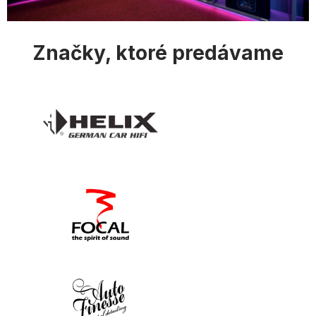
i
s
u
Značky, ktoré predávame