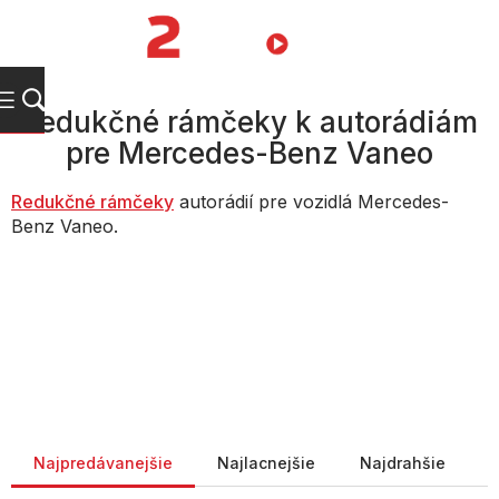
Prejsť
na
NÁKUPN
obsah
KOŠÍK
Redukčné rámčeky k autorádiám
pre Mercedes-Benz Vaneo
Redukčné rámčeky
autorádií pre vozidlá Mercedes-
Benz Vaneo.
Radenie produktov
Najpredávanejšie
Najlacnejšie
Najdrahšie