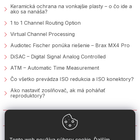
Keramická ochrana na vonkajšie plasty – o čo ide a
ako sa nanáša?
1 to 1 Channel Routing Option
Virtual Channel Processing
Audiotec Fischer ponúka riešenie – Brax MX4 Pro
DiSAC – Digital Signal Analog Controlled
ATM – Automatic Time Measurement
Čo všetko prevádza ISO redukcia a ISO konektory?
Ako nastaviť zosilňovač, ak má poháňať
reproduktory?
KONTAKT
info
@
2din.sk
Tento web používa súbory cookie. Ďalším