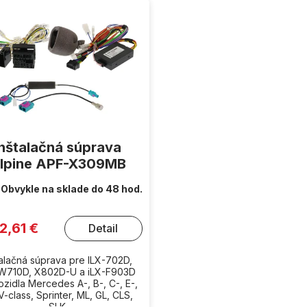
Inštalačná súprava
lpine APF-X309MB
Obvykle na sklade do 48 hod.
2,61 €
Detail
talačná súprava pre ILX-702D,
-W710D, X802D-U a iLX-F903D
ozidla Mercedes A-, B-, C-, E-,
V-class, Sprinter, ML, GL, CLS,
SLK