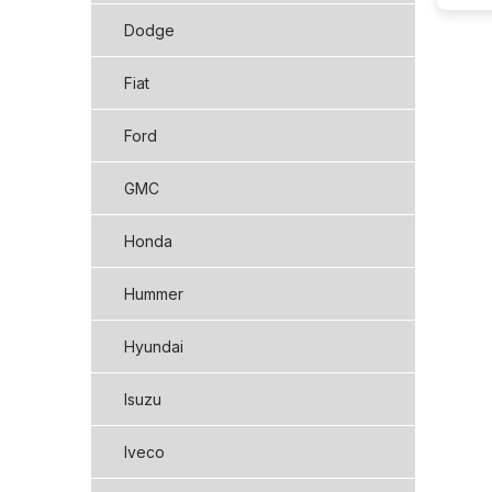
Dodge
Fiat
Ford
GMC
Honda
Hummer
Hyundai
Isuzu
Iveco