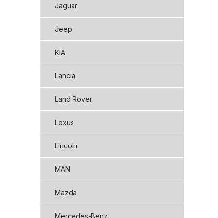
Jaguar
Jeep
KIA
Lancia
Land Rover
Lexus
Lincoln
MAN
Mazda
Mercedes-Benz