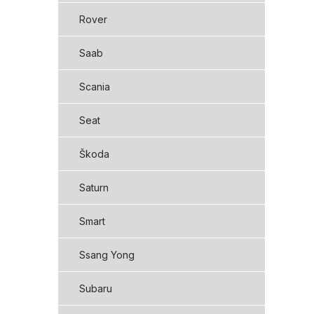
Rover
Saab
Scania
Seat
Škoda
Saturn
Smart
Ssang Yong
Subaru