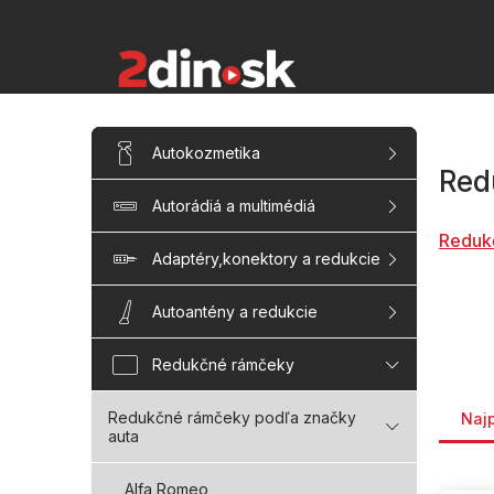
Prejsť
na
obsah
B
Preskočiť
Autokozmetika
kategórie
o
Red
č
Autorádiá a multimédiá
n
ý
Reduk
p
Adaptéry,konektory a redukcie
a
n
Autoantény a redukcie
e
l
Redukčné rámčeky
Rade
Redukčné rámčeky podľa značky
Naj
auta
V
Alfa Romeo