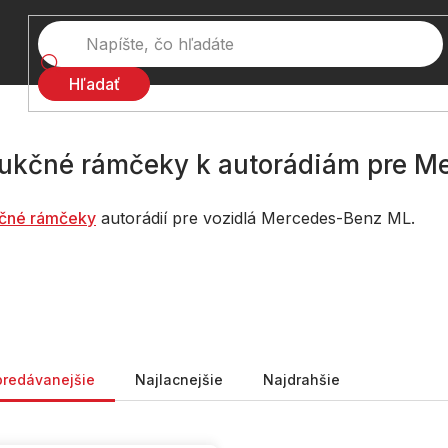
Hľadať
ukčné rámčeky k autorádiám pre M
čné rámčeky
autorádií pre vozidlá Mercedes-Benz ML.
nie produktov
predávanejšie
Najlacnejšie
Najdrahšie