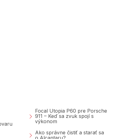
Poradňa &amp;
Blog
Focal Utopia P60 pre Porsche
911 – Keď sa zvuk spojí s
výkonom
tovaru
Ako správne čistiť a starať sa
o Alcantaru?