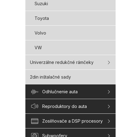
Suzuki
Toyota
Volvo
VW
Univerzálne redukčné rámčeky
2din inštalačné sady
Odhlučnenie auta
Reproduktory do auta
Zosilňovače a DSP procesory
Subwoofery