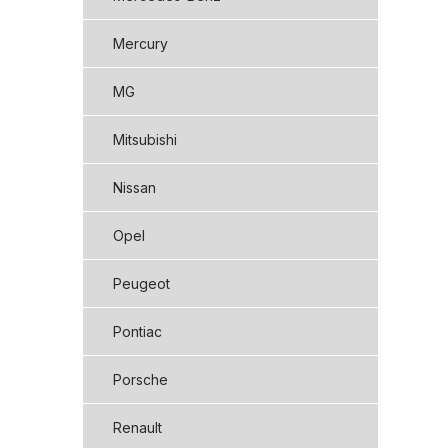
Mercury
MG
Mitsubishi
Nissan
Opel
Peugeot
Pontiac
Porsche
Renault